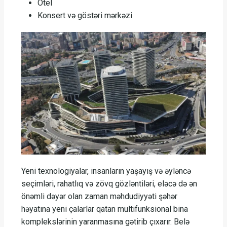
Otel
Konsert və göstəri mərkəzi
Yeni texnologiyalar, insanların yaşayış və əyləncə
seçimləri, rahatlıq və zövq gözləntiləri, eləcə də ən
önəmli dəyər olan zaman məhdudiyyəti şəhər
həyatına yeni çalarlar qatan multifunksional bina
komplekslərinin yaranmasına gətirib çıxarır. Belə