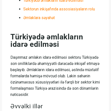
Türkiyədə əmlakların idarə edilməsi
Sektorun inkişafında assosiasiyaların rolu
Əmlaklara səyahət
Türkiyədə əmlakların
idarə edilməsi
Daşınmaz əmlakın idarə edilməsi sektoru Türkiyədə
son onilliklərdə əhəmiyyətli dərəcədə inkişaf etməyə
başlayıb. Əmlakların idarə edilməsi, əslində müxtəlif
formalarda həmişə mövcud olub. Lakin sahənin
özünəməxsus xüsusiyyətləri ilə fərqli bir sektor kimi
formalaşması Türkiyə ərazisində də son dönəmlərin
nəticəsidir.
Əvvəlki illər