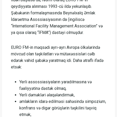
qeydiyyata alınması 1993-cü ildə yekunlaşıb.
Şəbəkənin formalaşmasında Beynəlxalq Əmlak
İdarəetmə Asossiasiyasının da (ingiliscə
“İnternational Facility Management Association” və
ya qısa olaraq “İFMA”) dəstəyi olmuşdur.
EURO FM-in məqsədi ayrı-ayrı Avropa ölkələrində
mövcud olan təşkilatları və mütəxəssisləri cəlb
edərək vahid şəbəkə yaratmaq idi. Daha ətraflı ifadə
etsək:
Yerli assossiasiyaların yaradılmasına və
fəaliyyətinə dəstək olmaq,
Yerli dərnəkləri əlaqələndirmək,
əmlakların idarə edilməsi sahəsində simpozium,
konfrans və digər görüşlərin təşkilini təşviq
etmək,