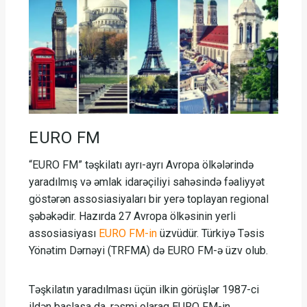
EURO FM
“EURO FM” təşkilatı ayrı-ayrı Avropa ölkələrində
yaradılmış və əmlak idarəçiliyi sahəsində fəaliyyət
göstərən assosiasiyaları bir yerə toplayan regional
şəbəkədir. Hazırda 27 Avropa ölkəsinin yerli
assosiasiyası
EURO FM-in
üzvüdür. Türkiyə Təsis
Yönətim Dərnəyi (TRFMA) də EURO FM-ə üzv olub.
Təşkilatın yaradılması üçün ilkin görüşlər 1987-ci
ildən başlasa da, rəsmi olaraq EURO FM-in