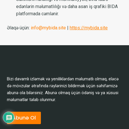
edənlərin məlumatlılığı və daha asan iş qrafiki BIDA
platformada cəmlənir.
Əlaqə üçün:
info@mybida.site
|
https://mybida.site
Bizi davamlı izləmək və yeniliklərdən məlumatlı olmaq, eləcə
də mövzular ətrafında rəylərinizi bildirmək üçün səhifəmizə
abunə ola bilərsiniz. Abunə olmaq üçün ödəniş və ya xüsusi
məlumatlar tələb olunmur.
Abunə Ol