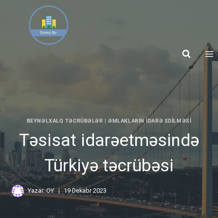
BEYNƏLXALQ TƏCRÜBƏLƏR
|
ƏMLAKLARIN IDARƏ EDILMƏSI
Təsisat idarəetməsində
Türkiyə təcrübəsi
Yazar:
OY
19 Dekabr 2023