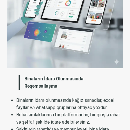
Binaların İdarə Olunmasında
Rəqəmsallaşma
Binaların idarə olunmasında kağız sənədlər, excel
fayllar və whatsapp qruplarına ehtiyac yoxdur.
Bütün əmlaklarınızı bir platformadan, bir girişlə rahat
və şəffaf şəkildə idarə edə bilərsiniz.
Sakinlərin rahatlığı və məmnuniyyəti, bina idarə