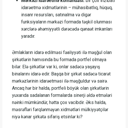
Mərkəzi idarəetmə komandası:
bir çox inzibati
idarəetmə xidmətlərinin – mühasibatlıq, hüquq,
insanr resursları, satınalma və digər
funksiyaların mərkəzi formada təşkil olunması
xərclərə əhəmiyyətli dərəcədə qənaət imkanları
yaradır.
Əmlakların idarə edilməsi fəaliyyəti ilə məşğul olan
şirkətlərin hamısında bu formada portfel olmaya
bilər. Elə şirkətlər var ki, onlar sadəcə yaşayış
binalarını idarə edir. Başqa bir şirkət sadəcə ticarət
mərkəzlərinin idarəetməsi ilə məşğuldur və sairə.
Ancaq hər bir halda, portfeli böyük olan şirkətlərin
yuxarıda sadalanan formalarda sinerji əldə etmələri
nəinki mümkündür, hətta çox vacibdir. Əks halda,
məsrəfləri fərqlənməyən xidmətləri mülkiyyətçilər
niyə kənar şirkətə sifariş etsinlər ki?