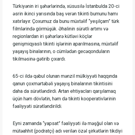
Türkiyənin iri şəhərlərində, xüsusilə İstanbulda 20-ci
əsrin ikinci yarısında baş verən tikinti bumunu hamı
xatırlayır. Çoxumuz da bunu müxtəlif “yeşilçam” türk
filmlərində görmüşük. Əhalinin sürətli artımı və
regionlardan iri şəhərlərə kütləvi köçlər
genişmiqyaslı tikinti işlərinin aparılmasına, müxtəlif
yaşayış binalarının, o cümlədən gecəqonduların
tikilməsinə gətirib çıxardı.
65-ci ildə qəbul olunan mənzil mülkiyyəti haqqında
qanun çoxmərtəbəli yaşayış binalarının tikintisini
daha da sürətləndirdi. Artan ehtiyacları qarşılamaq
üçün həm dövlətin, həm də tikinti kooperativlərinin
fəaliyyəti sürətləndirildi.
Eyni zamanda “yapsat” fəaliyyəti ilə məşğul olan və
mütəahhit (podratçı) adı verilən özəl şirkətlərin tikdiyi