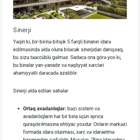
Sinerji
Yəqin ki, bir-birinə bitişik 5 fərqli binanın idarə
edilməsində əldə oluna biləcək sinerjidən danışsaq,
bu sizə təəccüblü gəlməz. Sadəcə ona görə yox ki,
bu binalar yan-yanadır və nəqliyyat xərcləri
əhəmiyyətli dərəcədə azaldılır.
Sinerji əldə edilən sahələr:
Ortaq avadanlıqlar:
bəzi sistem və
avadanlıqların hər bir bina üçün ayrıca
quraşdırılmasına ehtiyac yoxdur. Onların mərkəzi
formada idarə olunması, xərc və idarəetmə
baxımından sərfəlidir. Məsələn, “Bina İdarəetmə