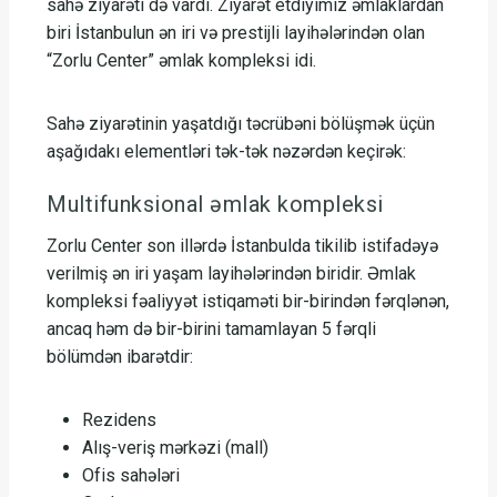
sahə ziyarəti də vardı. Ziyarət etdiyimiz əmlaklardan
biri İstanbulun ən iri və prestijli layihələrindən olan
“Zorlu Center” əmlak kompleksi idi.
Sahə ziyarətinin yaşatdığı təcrübəni bölüşmək üçün
aşağıdakı elementləri tək-tək nəzərdən keçirək:
Multifunksional əmlak kompleksi
Zorlu Center son illərdə İstanbulda tikilib istifadəyə
verilmiş ən iri yaşam layihələrindən biridir. Əmlak
kompleksi fəaliyyət istiqaməti bir-birindən fərqlənən,
ancaq həm də bir-birini tamamlayan 5 fərqli
bölümdən ibarətdir:
Rezidens
Alış-veriş mərkəzi (mall)
Ofis sahələri