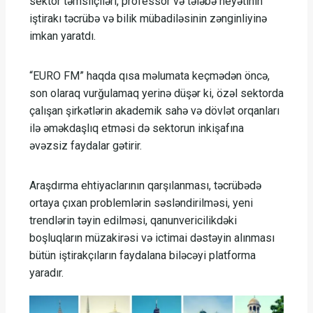
sektor təmsilçiləri, professor və tələbə heyətinin
iştirakı təcrübə və bilik mübadiləsinin zənginliyinə
imkan yaratdı.
“EURO FM” haqda qısa məlumata keçmədən öncə,
son olaraq vurğulamaq yerinə düşər ki, özəl sektorda
çalışan şirkətlərin akademik sahə və dövlət orqanları
ilə əməkdaşlıq etməsi də sektorun inkişafına
əvəzsiz faydalar gətirir.
Araşdırma ehtiyaclarının qarşılanması, təcrübədə
ortaya çıxan problemlərin səsləndirilməsi, yeni
trendlərin təyin edilməsi, qanunvericilikdəki
boşluqların müzakirəsi və ictimai dəstəyin alınması
bütün iştirakçıların faydalana biləcəyi platforma
yaradır.