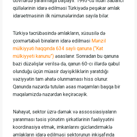
dövrlərdə yaranmağa başlayır. 1993-cü ildən Sabancı
qüllələrinin idarə edilməsi Türkiyədə peşəkar əmlak
idarəetməsinin ilk nümunələrindən sayıla bilər.
Türkiyə təcrübəsində əmlakların, xüsusilə də
çoxmərtəbəli binaların idarə edilməsi
Mənzil
mülkiyyəti haqqında 634 saylı qanuna (“Kat
mülkiyyeti kanunu”)
əsaslanır. Sonradan bu qanuna
bəzi düzəlişlər verilsə də, qanun 60-cı illərdə qəbul
olunduğu üçün müasir dəyişikliklərin yaratdığı
vəziyyətin tam əhatə olunmaması hiss olunur.
Qanunda nəzərdə tutulan əsas məqamları başqa bir
məqaləmizdə nəzərdən keçirəcəyik.
Nəhayət, sektor üzrə dərnək və assossiasiyaların
yaranması təsis yönətim şirkətlərinin fəaliyyətini
koordinasiya etmək, imkanlarını gücləndirməklə
əmlakların idarə edilməsi sektorunun inkişafında