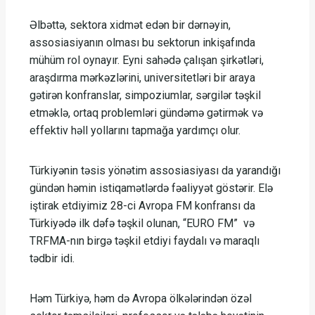
Əlbəttə, sektora xidmət edən bir dərnəyin,
assosiasiyanın olması bu sektorun inkişafında
mühüm rol oynayır. Eyni sahədə çalışan şirkətləri,
araşdırma mərkəzlərini, universitetləri bir araya
gətirən konfranslar, simpoziumlar, sərgilər təşkil
etməklə, ortaq problemləri gündəmə gətirmək və
effektiv həll yollarını tapmağa yardımçı olur.
Türkiyənin təsis yönətim assosiasiyası da yarandığı
gündən həmin istiqamətlərdə fəaliyyət göstərir. Elə
iştirak etdiyimiz 28-ci Avropa FM konfransı da
Türkiyədə ilk dəfə təşkil olunan, “EURO FM” və
TRFMA-nın birgə təşkil etdiyi faydalı və maraqlı
tədbir idi.
Həm Türkiyə, həm də Avropa ölkələrindən özəl