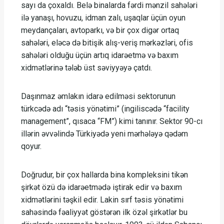
sayı da çoxaldı. Belə binalarda fərdi mənzil sahələri
ilə yanaşı, hovuzu, idman zalı, uşaqlar üçün oyun
meydançaları, avtoparkı, və bir çox digər ortaq
sahələri, eləcə də bitişik alış-veriş mərkəzləri, ofis
sahələri olduğu üçün artıq idarəetmə və baxım
xidmətlərinə tələb üst səviyyəyə çatdı.
Daşınmaz əmlakın idarə edilməsi sektorunun
türkcədə adı “təsis yönətimi” (ingiliscədə “facility
management”, qısaca “FM”) kimi tanınır. Sektor 90-cı
illərin əvvəlində Türkiyədə yeni mərhələyə qədəm
qoyur.
Doğrudur, bir çox hallarda bina kompleksini tikən
şirkət özü də idarəetmədə iştirak edir və baxım
xidmətlərini təşkil edir. Lakin sırf təsis yönətimi
sahəsində fəaliyyət göstərən ilk özəl şirkətlər bu