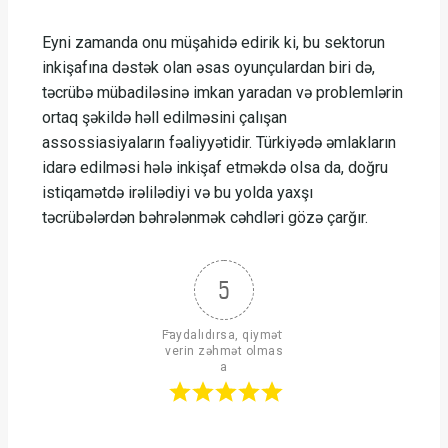
Eyni zamanda onu müşahidə edirik ki, bu sektorun
inkişafına dəstək olan əsas oyunçulardan biri də,
təcrübə mübadiləsinə imkan yaradan və problemlərin
ortaq şəkildə həll edilməsini çalışan
assossiasiyaların fəaliyyətidir. Türkiyədə əmlakların
idarə edilməsi hələ inkişaf etməkdə olsa da, doğru
istiqamətdə irəlilədiyi və bu yolda yaxşı
təcrübələrdən bəhrələnmək cəhdləri gözə çarğır.
5
Faydalıdırsa, qiymət 
verin zəhmət olmas
a