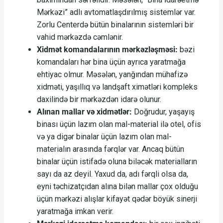
Mərkəzi” adlı avtomatlaşdırılmış sistemlər var.
Zorlu Centerdə bütün binalarının sistemləri bir
vahid mərkəzdə cəmlənir.
Xidmət komandalarının mərkəzləşməsi:
bəzi
komandaları hər bina üçün ayrıca yaratmağa
ehtiyac olmur. Məsələn, yanğından mühafizə
xidməti, yaşıllıq və landşaft ximətləri kompleks
daxilində bir mərkəzdən idarə olunur.
Alınan mallar və xidmətlər:
Doğrudur, yaşayış
binası üçün lazım olan mal-material ilə otel, ofis
və ya digər binalar üçün lazım olan mal-
materialın arasında fərqlər var. Ancaq bütün
binalar üçün istifadə oluna biləcək materialların
sayı da az deyil. Yaxud da, adı fərqli olsa da,
eyni təchizatçıdan alına bilən mallar çox olduğu
üçün mərkəzi alışlar kifayət qədər böyük sinerji
yaratmağa imkan verir.