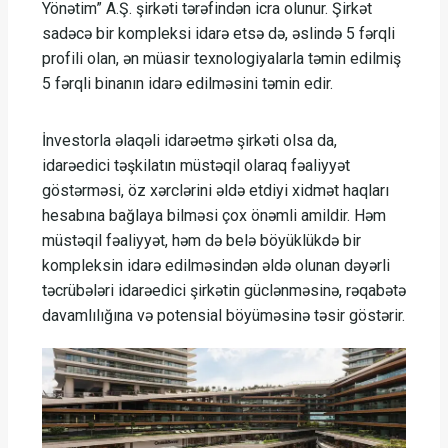
Yönətim” A.Ş. şirkəti tərəfindən icra olunur. Şirkət
sadəcə bir kompleksi idarə etsə də, əslində 5 fərqli
profili olan, ən müasir texnologiyalarla təmin edilmiş
5 fərqli binanın idarə edilməsini təmin edir.
İnvestorla əlaqəli idarəetmə şirkəti olsa da,
idarəedici təşkilatın müstəqil olaraq fəaliyyət
göstərməsi, öz xərclərini əldə etdiyi xidmət haqları
hesabına bağlaya bilməsi çox önəmli amildir. Həm
müstəqil fəaliyyət, həm də belə böyüklükdə bir
kompleksin idarə edilməsindən əldə olunan dəyərli
təcrübələri idarəedici şirkətin güclənməsinə, rəqabətə
davamlılığına və potensial böyüməsinə təsir göstərir.