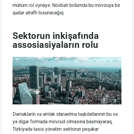
mühüm rol oynayır. Növbəti bölümdə bu mövzuya bir
qədər ətraflı toxunacağıq.
Sektorun inkişafında
assosiasiyaların rolu
Dərnəklərin və əmlak idarəetmə təşkilatlarının bu və
ya digər formada mövcud olmasına baxmayaraq,
Türkiyədə təsis yönətim sektorun peşəkar