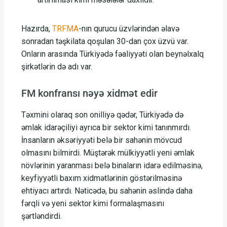
Hazırda,
TRFMA
-nın qurucu üzvlərindən əlavə
sonradan təşkilata qoşulan 30-dan çox üzvü var.
Onların arasında Türkiyədə fəaliyyəti olan beynəlxalq
şirkətlərin də adı var.
FM konfransı nəyə xidmət edir
Təxmini olaraq son onilliyə qədər, Türkiyədə də
əmlak idarəçiliyi ayrıca bir sektor kimi tanınmırdı.
İnsanların əksəriyyəti belə bir sahənin mövcud
olmasını bilmirdi. Müştərək mülkiyyətli yeni əmlak
növlərinin yaranması belə binaların idarə edilməsinə,
keyfiyyətli baxım xidmətlərinin göstərilməsinə
ehtiyacı artırdı. Nəticədə, bu sahənin əslində daha
fərqli və yeni sektor kimi formalaşmasını
şərtləndirdi.