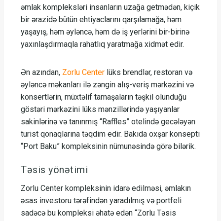
əmlak kompleksləri insanların uzağa getmədən, kiçik
bir ərazidə bütün ehtiyaclarını qarşılamağa, həm
yaşayış, həm əyləncə, həm də iş yerlərini bir-birinə
yaxınlaşdırmaqla rahatlıq yaratmağa xidmət edir.
Ən azından,
Zorlu Center
lüks brendlər, restoran və
əyləncə məkanları ilə zəngin alış-veriş mərkəzini və
konsertlərin, müxtəlif tamaşaların təşkil olunduğu
göstəri mərkəzini lüks mənzillərində yaşıyanlar
sakinlərinə və tanınmış “Raffles” otelində gecələyən
turist qonaqlarına təqdim edir. Bakıda oxşar konsepti
“Port Baku” kompleksinin nümunəsində görə bilərik.
Təsis yönətimi
Zorlu Center kompleksinin idarə edilməsi, əmlakın
əsas investoru tərəfindən yaradılmış və portfeli
sadəcə bu kompleksi əhatə edən “Zorlu Təsis