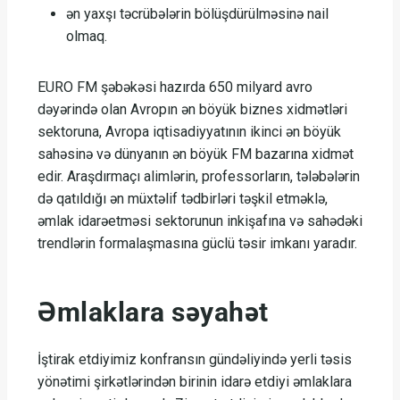
ən yaxşı təcrübələrin bölüşdürülməsinə nail
olmaq.
EURO FM şəbəkəsi hazırda 650 milyard avro
dəyərində olan Avropın ən böyük biznes xidmətləri
sektoruna, Avropa iqtisadiyyatının ikinci ən böyük
sahəsinə və dünyanın ən böyük FM bazarına xidmət
edir. Araşdırmaçı alimlərin, professorların, tələbələrin
də qatıldığı ən müxtəlif tədbirləri təşkil etməklə,
əmlak idarəetməsi sektorunun inkişafına və sahədəki
trendlərin formalaşmasına güclü təsir imkanı yaradır.
Əmlaklara səyahət
İştirak etdiyimiz konfransın gündəliyində yerli təsis
yönətimi şirkətlərindən birinin idarə etdiyi əmlaklara