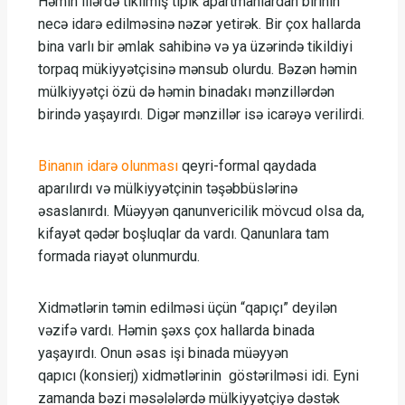
Həmin illərdə tikilmiş tipik apartmanlardan birinin
necə idarə edilməsinə nəzər yetirək. Bir çox hallarda
bina varlı bir əmlak sahibinə və ya üzərində tikildiyi
torpaq mükiyyətçisinə mənsub olurdu. Bəzən həmin
mülkiyyətçi özü də həmin binadakı mənzillərdən
birində yaşayırdı. Digər mənzillər isə icarəyə verilirdi.
Binanın idarə olunması
qeyri-formal qaydada
aparılırdı və mülkiyyətçinin təşəbbüslərinə
əsaslanırdı. Müəyyən qanunvericilik mövcud olsa da,
kifayət qədər boşluqlar da vardı. Qanunlara tam
formada riayət olunmurdu.
Xidmətlərin təmin edilməsi üçün “qapıçı” deyilən
vəzifə vardı. Həmin şəxs çox hallarda binada
yaşayırdı. Onun əsas işi binada müəyyən
qapıcı
(konsierj)
xidmətlərinin göstərilməsi idi. Eyni
zamanda bəzi məsələlərdə mülkiyyətçiyə dəstək