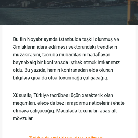
Bu ilin Noyabr ayında İstanbulda təşkil olunmuş və
Əmlakların idarə edilməsi sektorundakı trendlərin
müzakirəsini, təcrübə mübadiləsini hədəfləyən
beynəlxalq bir konfransda iştirak etmək imkanımız
oldu. Bu yazıda, həmin konfransdan əldə olunan
bilgilərə qısa da olsa toxunmağa çalışacağıq.
Xüsusilə, Türkiyə təcrübəsi üçün xarakterik olan
məqamları, eləcə də bəzi araşdırma nəticələrini əhatə
etməyə çalışacağıq.
Məqalədə toxunulan əsas alt
mövzular: