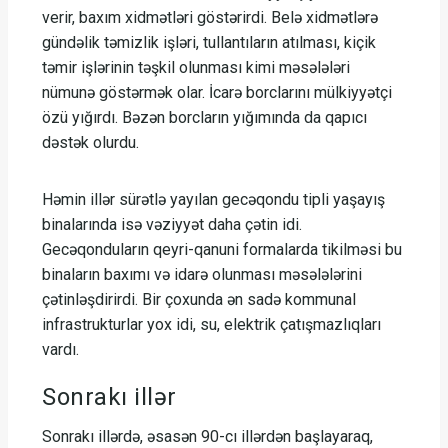
verir, baxım xidmətləri göstərirdi. Belə xidmətlərə
gündəlik təmizlik işləri, tullantıların atılması, kiçik
təmir işlərinin təşkil olunması kimi məsələləri
nümunə göstərmək olar. İcarə borclarını mülkiyyətçi
özü yığırdı. Bəzən borcların yığımında da qapıcı
dəstək olurdu.
Həmin illər sürətlə yayılan gecəqondu tipli yaşayış
binalarında isə vəziyyət daha çətin idi.
Gecəqonduların qeyri-qanuni formalarda tikilməsi bu
binaların baxımı və idarə olunması məsələlərini
çətinləşdirirdi. Bir çoxunda ən sadə kommunal
infrastrukturlar yox idi, su, elektrik çatışmazlıqları
vardı.
Sonrakı illər
Sonrakı illərdə, əsasən 90-cı illərdən başlayaraq,