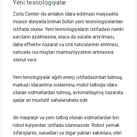
Yeni texnologiyalar
Zorlu Center-də əmlakın idarə edilməsi məqsədilə
müasir dünyada bilinən bütün yeni texnologiyalardan
istifadə olunur. Yeni texnologiyaların istifadəsi nəinki
xərclərin azalmasına, eləcə də sürətin artırılması,
daha effektiv nəzarət və icra nəticələrinin alınması,
nəticədə isə müştəri məmnuniyyətinin artmasına
stimul verir.
Yeni tenologiyalar ağıllı enerji istifadəsindən tutmuş,
mərkəzi idarəetmə sisteminə, mobil tətbiqlə idarə
olunan xidmətlərdən tutmuş, avtomatlaşmış nəzarətə
qədər ən müxtəlif sahələriəhatə edir.
Ən maqraqlı və yeni tətbiq olunan xidmətlərdən biri
robot kuryerdən istifadə olunmasıdır. Robot yemək
sifarişlərini, sənədləri və digər yükləri sakinlərə, otel