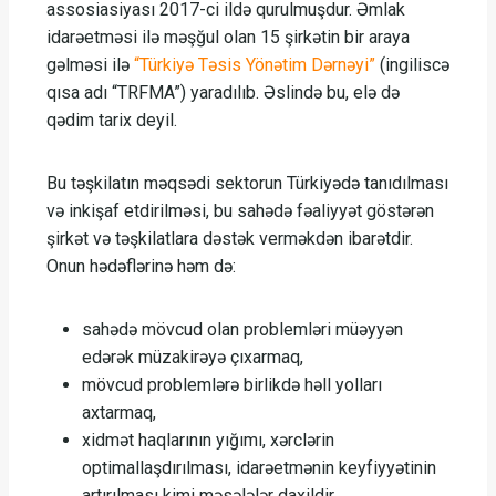
assosiasiyası 2017-ci ildə qurulmuşdur. Əmlak
idarəetməsi ilə məşğul olan 15 şirkətin bir araya
gəlməsi ilə
“Türkiyə Təsis Yönətim Dərnəyi”
(ingiliscə
qısa adı “TRFMA”) yaradılıb. Əslində bu, elə də
qədim tarix deyil.
Bu təşkilatın məqsədi sektorun Türkiyədə tanıdılması
və inkişaf etdirilməsi, bu sahədə fəaliyyət göstərən
şirkət və təşkilatlara dəstək verməkdən ibarətdir.
Onun hədəflərinə həm də:
sahədə mövcud olan problemləri müəyyən
edərək müzakirəyə çıxarmaq,
mövcud problemlərə birlikdə həll yolları
axtarmaq,
xidmət haqlarının yığımı, xərclərin
optimallaşdırılması, idarəetmənin keyfiyyətinin
artırılması kimi məsələlər daxildir.