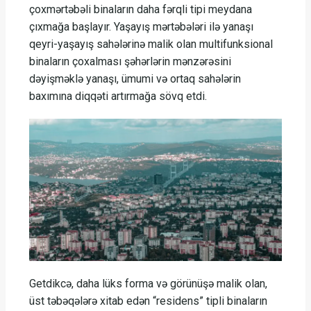
çoxmərtəbəli binaların daha fərqli tipi meydana
çıxmağa başlayır. Yaşayış mərtəbələri ilə yanaşı
qeyri-yaşayış sahələrinə malik olan multifunksional
binaların çoxalması şəhərlərin mənzərəsini
dəyişməklə yanaşı, ümumi və ortaq sahələrin
baxımına diqqəti artırmağa sövq etdi.
Getdikcə, daha lüks forma və görünüşə malik olan,
üst təbəqələrə xitab edən “residens” tipli binaların