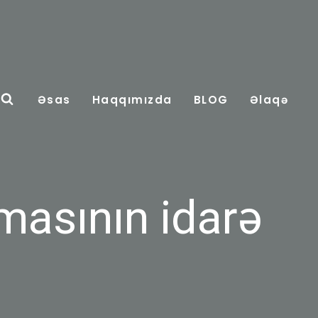
Əsas
Haqqımızda
BLOG
Əlaqə
asının idarə