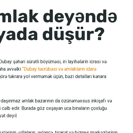
mlak deyəndə
yada düşür?
bay şəhəri sürətli böyüməsi, iri layihələrin icrası və
aha əvvəlki
“Dubay təcrübəsi və əmlakların idarə
ə təkrara yol verməmək üçün, bəzi detalları kənara
a daşınmaz əmlak bazarının da özünəməxsus inkişafı və
ni cəlb edir. Burada göz oxşayan uca binaların çoxluğu
ət deyil.
lərinin, villaların, əyləncə, ticarət və biznes mərkəzlərinin