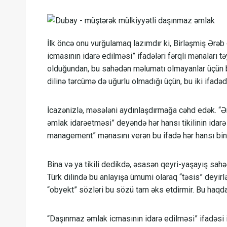
İlk öncə onu vurğulamaq lazımdır ki, Birləşmiş Ərə
icmasının idarə edilməsi” ifadələri fərqli mənaları tə
olduğundan, bu sahədən məlumatı olmayanlar üçün b
dilinə tərcümə də uğurlu olmadığı üçün, bu iki ifadəd
İcazənizlə, məsələni aydınlaşdırmağa cəhd edək. “
əmlak idarəetməsi” deyəndə hər hansı tikilinin idarə 
management” mənasını verən bu ifadə hər hansı bina
Bina və ya tikili dedikdə, əsasən qeyri-yaşayış sahələ
Türk dilində bu anlayışa ümumi olaraq “təsis” deyi
“obyekt” sözləri bu sözü tam əks etdirmir. Bu haqda
“Daşınmaz əmlak icmasının idarə edilməsi” ifadəsi