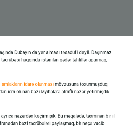
aşında Dubayın da yer alması təsadüfi deyil. Daşınmaz
əcrübəsi haqqında istənilən qədər təhlillər aparmaq,
 əmlakların idarə olunması
mövzusuna toxunmuşduq.
n icra olunan bəzi layihələrə ətraflı nəzər yetirmişdik.
yrıca nəzərdən keçirmişik. Bu məqalədə, təxminən bir il
nfransdan bəzi təcrübələri paylaşmaq, bir neçə vacib