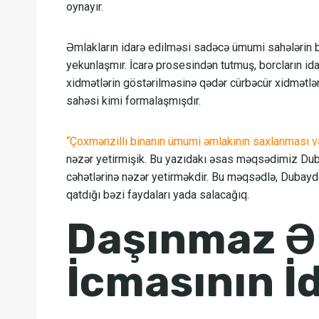
oynayır.
Əmlakların idarə edilməsi sadəcə ümumi sahələrin b
yekunlaşmır. İcarə prosesindən tutmuş, borcların id
xidmətlərin göstərilməsinə qədər cürbəcür xidmətlə
sahəsi kimi formalaşmışdır.
“Çoxmənzilli binanın ümumi əmlakının saxlanması və
nəzər yetirmişik. Bu yazıdakı əsas məqsədimiz Duba
cəhətlərinə nəzər yetirməkdir. Bu məqsədlə, Dubayda
qatdığı bəzi faydaları yada salacağıq.
Daşınmaz Ə
İcmasının İ