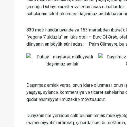
çoxluğu Dubayı xarakterizə edən əsas cəhətlərddir. 
sahələrinin təklif olunması daşınmaz əmlak bazarını
830 metr hündürlüyündə və 163 mərtəbdən ibarət ola
“yeganə 7 ulduzlu” ən lüks oteli – Bürc Əl Ərəb, ote
dünyanın ən böyük süni adası – Palm Cümeyrə, bu sa
Daşınmaz əmlak varsa, onun idarə olunması, onun iş
yaşayış, əyləncə, kommersiya və ticarət sahələrinə d
qədər əhəmiyyətli müzakirə mövzusudur.
Dünyanın hər yerindən cəlb olunan əmlak mülkiyyətçilər
məmnuniyyətini artırmaq, şəhərdə həm bu sektorun,