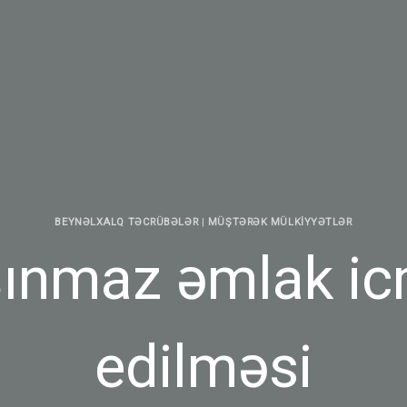
BEYNƏLXALQ TƏCRÜBƏLƏR
|
MÜŞTƏRƏK MÜLKIYYƏTLƏR
ınmaz əmlak icm
edilməsi