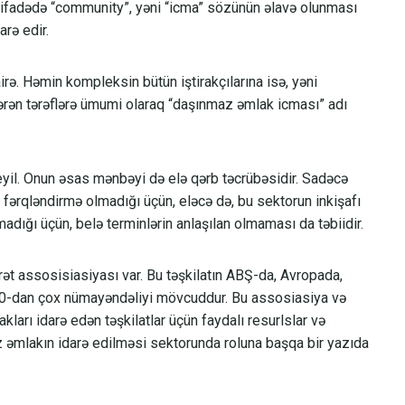
ifadədə “community”, yəni “icma” sözünün əlavə olunması
rə edir.
irə. Həmin kompleksin bütün iştirakçılarına isə, yəni
stərən tərəflərə ümumi olaraq “daşınmaz əmlak icması” adı
yil. Onun əsas mənbəyi də elə qərb təcrübəsidir. Sadəcə
fərqləndirmə olmadığı üçün, eləcə də, bu sektorun inkişafı
dığı üçün, belə terminlərin anlaşılan olmaması da təbiidir.
arət assosisiasiyası var. Bu təşkilatın ABŞ-da, Avropada,
 60-dan çox nümayəndəliyi mövcuddur. Bu assosiasiya və
ları idarə edən təşkilatlar üçün faydalı resurlslar və
z əmlakın idarə edilməsi sektorunda roluna başqa bir yazıda