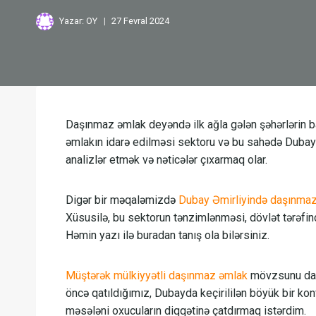
Yazar:
OY
27 Fevral 2024
Daşınmaz əmlak deyəndə ilk ağla gələn şəhərlərin b
əmlakın idarə edilməsi sektoru və bu sahədə Dubay t
analizlər etmək və nəticələr çıxarmaq olar.
Digər bir məqaləmizdə
Dubay Əmirliyində daşınmaz
Xüsusilə, bu sektorun tənzimlənməsi, dövlət tərəfində
Həmin yazı ilə buradan tanış ola bilərsiniz.
Müştərək mülkiyyətli daşınmaz əmlak
mövzsunu da a
öncə qatıldığımız, Dubayda keçirililən böyük bir ko
məsələni oxucuların diqqətinə çatdırmaq istərdim.