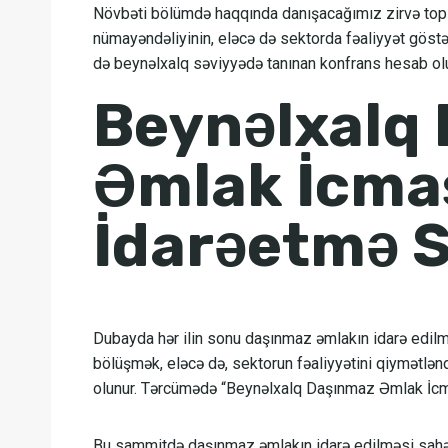
Növbəti bölümdə haqqında danışacağımız zirvə topla
nümayəndəliyinin, eləcə də sektorda fəaliyyət göstərə
də beynəlxalq səviyyədə tanınan konfrans hesab olu
Beynəlxalq
Əmlak İcma
İdarəetmə 
Dubayda hər ilin sonu daşınmaz əmlakın idarə edilmə
bölüşmək, eləcə də, sektorun fəaliyyətini qiymətlə
olunur. Tərcümədə “Beynəlxalq Daşınmaz Əmlak İcma
Bu sammitdə daşınmaz əmlakın idarə edilməsi sahəsi