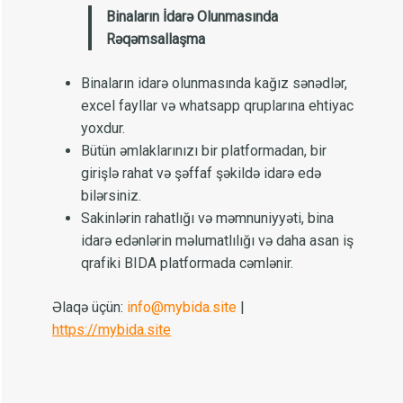
Binaların İdarə Olunmasında
Rəqəmsallaşma
Binaların idarə olunmasında kağız sənədlər,
excel fayllar və whatsapp qruplarına ehtiyac
yoxdur.
Bütün əmlaklarınızı bir platformadan, bir
girişlə rahat və şəffaf şəkildə idarə edə
bilərsiniz.
Sakinlərin rahatlığı və məmnuniyyəti, bina
idarə edənlərin məlumatlılığı və daha asan iş
qrafiki BIDA platformada cəmlənir.
Əlaqə üçün:
info@mybida.site
|
https://mybida.site