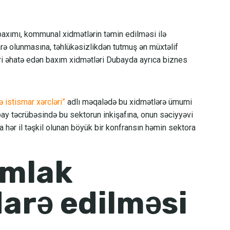
axımı, kommunal xidmətlərin təmin edilməsi ilə
arə olunmasına, təhlükəsizlikdən tutmuş ən müxtəlif
ri əhatə edən baxım xidmətləri Dubayda ayrıca biznes
 istismar xərcləri”
adlı məqalədə bu xidmətlərə ümumi
y təcrübəsində bu sektorun inkişafına, onun səciyyəvi
 hər il təşkil olunan böyük bir konfransın həmin sektora
mlak
darə edilməsi