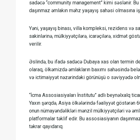
sadəcə “community management” kimi səslənir. Bu 
daşınmaz əmlakın məhz yaşayış sahəsi olmasına işa
Yəni, yaşayış binası, villa kompleksi, rezidens və sa
sakinlərinə, mülkiyyətçilərə, icarəçilərə, xidmət gö
verilir.
Əslində, bu ifadə sadəcə Dubaya xas olan termin de
olaraq, ölkəmizdə əmlakların baxımı sahəsində belə 
və ictimaiyyət nəzərindəki görünüşü o səviyyədə olma
“İcma Assosiasiyaları İnstitutu” adlı beynəlxalq tic
Yaxın şərqdə, Asiya ölkələrində fəaliyyət göstərən
onun nümayəndəlikləri mənzil mülkiyyətçiləri və əmlak
platformalar təklif edir. Bu assosiasiyanın daşınma
təkrar qayıdarıq.