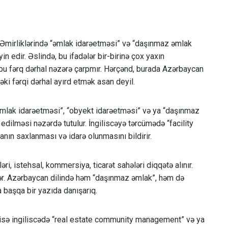
b Əmirliklərində “əmlak idarəetməsi” və “daşınmaz əmlak
yin edir. Əslində, bu ifadələr bir-birinə çox yaxın
u fərq dərhal nəzərə çarpmır. Hərçənd, burada Azərbaycan
əki fərqi dərhal ayırd etmək asan deyil.
Əmlak idarəetməsi”, “obyekt idarəetməsi” və ya “daşınmaz
edilməsi nəzərdə tutulur. İngiliscəyə tərcümədə “facility
nın saxlanması və idarə olunmasını bildirir.
ri, istehsal, kommersiya, ticarət sahələri diqqətə alınır.
rlər. Azərbaycan dilində həm “daşınmaz əmlak”, həm də
 başqa bir yazıda danışarıq.
 isə ingiliscədə “real estate community management” və ya