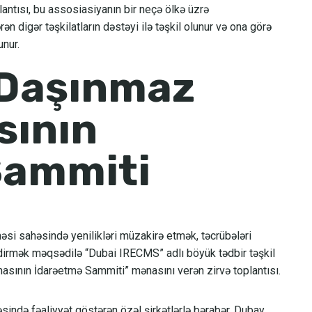
ntısı, bu assosiasiyanın bir neçə ölkə üzrə
n digər təşkilatların dəstəyi ilə təşkil olunur və ona görə
nur.
 Daşınmaz
sının
Sammiti
si sahəsində yenilikləri müzakirə etmək, təcrübələri
ndirmək məqsədilə “Dubai IRECMS” adlı böyük tədbir təşkil
sının İdarəetmə Sammiti” mənasını verən zirvə toplantısı.
ndə fəaliyyət göstərən özəl şirkətlərlə bərabər, Dubay