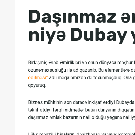
Daşınmaz ə
niyə Dubay 
Birləşmiş Ərəb Əmirlikləri və onun dünyaca məşhur Du
özünəməxsusluğu ilə ad qazanıb. Bu elementlərə d
edilməsi”
adlı məqaləmizdə də toxunmuşduq. Ona gör
qoyuruq.
Biznes mühitinin son dərəcə inkişaf etdiyi Dubayd
təklif etdiyi fərqli xidmətlər bütün dünyanın diqqəti
daşınmaz əmlak bazarının nail olduğu yeganə nailiyy
Lüks mənzilli binaların, dənizkənarı yaşayış kompleks