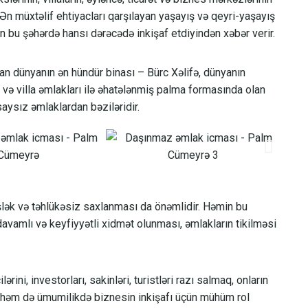
Ən müxtəlif ehtiyacları qarşılayan yaşayış və qeyri-yaşayış
n bu şəhərdə hansı dərəcədə inkişaf etdiyindən xəbər verir.
n dünyanın ən hündür binası – Bürc Xəlifə, dünyanın
l və villa əmlakları ilə əhatələnmiş palma formasında olan
ysız əmlaklardan bəziləridir.
lək və təhlükəsiz saxlanması da önəmlidir. Həmin bu
avamlı və keyfiyyətli xidmət olunması, əmlakların tikilməsi
ini, investorları, sakinləri, turistləri razı salmaq, onların
 həm də ümumilikdə biznesin inkişafı üçün mühüm rol