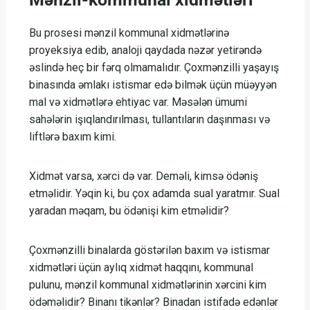
Bu prosesi mənzil kommunal xidmətlərinə
proyeksiya edib, analoji qaydada nəzər yetirəndə
əslində heç bir fərq olmamalıdır. Çoxmənzilli yaşayış
binasında əmlakı istismar edə bilmək üçün müəyyən
mal və xidmətlərə ehtiyac var. Məsələn ümumi
sahələrin işıqlandırılması, tullantıların daşınması və
liftlərə baxım kimi.
Xidmət varsa, xərci də var. Deməli, kimsə ödəniş
etməlidir. Yəqin ki, bu çox adamda sual yaratmır. Sual
yaradan məqam, bu ödənişi kim etməlidir?
Çoxmənzilli binalarda göstərilən baxım və istismar
xidmətləri üçün aylıq xidmət haqqını, kommunal
pulunu, mənzil kommunal xidmətlərinin xərcini kim
ödəməlidir? Binanı tikənlər? Binadan istifadə edənlər