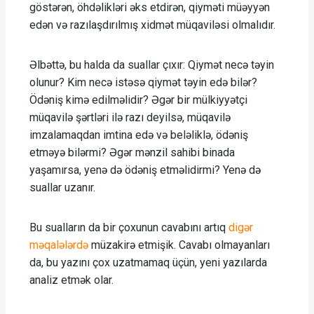
göstərən, öhdəlikləri əks etdirən, qiyməti müəyyən
edən və razılaşdırılmış xidmət müqaviləsi olmalıdır.
Əlbəttə, bu halda da suallar çıxır: Qiymət necə təyin
olunur? Kim necə istəsə qiymət təyin edə bilər?
Ödəniş kimə edilməlidir? Əgər bir mülkiyyətçi
müqavilə şərtləri ilə razı deyilsə, müqavilə
imzalamaqdan imtina edə və beləliklə, ödəniş
etməyə bilərmi? Əgər mənzil sahibi binada
yaşamırsa, yenə də ödəniş etməlidirmi? Yenə də
suallar uzanır.
Bu sualların da bir çoxunun cavabını artıq
digər
məqalələrdə
müzakirə etmişik. Cavabı olmayanları
da, bu yazını çox uzatmamaq üçün, yeni yazılarda
analiz etmək olar.