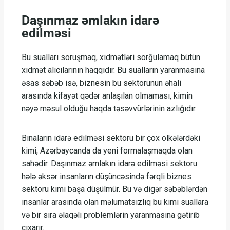
Daşınmaz əmlakın idarə
edilməsi
Bu sualları soruşmaq, xidmətləri sorğulamaq bütün
xidmət alıcılarının haqqıdır. Bu sualların yaranmasına
əsas səbəb isə, biznesin bu sektorunun əhali
arasında kifayət qədər anlaşılan olmaması, kimin
nəyə məsul olduğu haqda təsəvvürlərinin azlığıdır.
Binaların idarə edilməsi sektoru bir çox ölkələrdəki
kimi, Azərbaycanda da yeni formalaşmaqda olan
sahədir. Daşınmaz əmlakın idarə edilməsi sektoru
hələ əksər insanların düşüncəsində fərqli biznes
sektoru kimi başa düşülmür. Bu və digər səbəblərdən
insanlar arasında olan məlumatsızlıq bu kimi suallara
və bir sıra əlaqəli problemlərin yaranmasına gətirib
çıxarır.