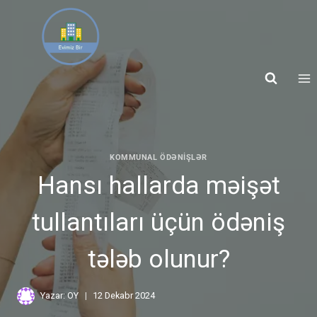
KOMMUNAL ÖDƏNIŞLƏR
Hansı hallarda məişət
tullantıları üçün ödəniş
tələb olunur?
Yazar:
OY
12 Dekabr 2024