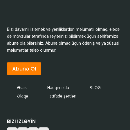
Bizi davamlı izləmək və yeniliklərdən məlumatlı olmaq, eləcə
də mövzular ətrafında rəylərinizi bildirmək üçün səhifəmizə
abunə ola bilərsiniz. Abunə olmaq üçün ödəniş və ya xüsusi
məlumatlar tələb olunmur.
Abunə Ol
Əsas
Haqqımızda
BLOG
Əlaqə
İstifadə şərtləri
BIZI IZLƏYIN