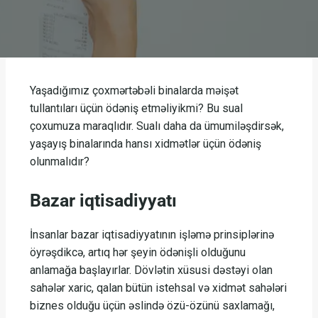
Yaşadığımız çoxmərtəbəli binalarda məişət
tullantıları üçün ödəniş etməliyikmi? Bu sual
çoxumuza maraqlıdır. Sualı daha da ümumiləşdirsək,
yaşayış binalarında hansı xidmətlər üçün ödəniş
olunmalıdır?
Bazar iqtisadiyyatı
İnsanlar bazar iqtisadiyyatının işləmə prinsiplərinə
öyrəşdikcə, artıq hər şeyin ödənişli olduğunu
anlamağa başlayırlar. Dövlətin xüsusi dəstəyi olan
sahələr xaric, qalan bütün istehsal və xidmət sahələri
biznes olduğu üçün əslində özü-özünü saxlamağı,