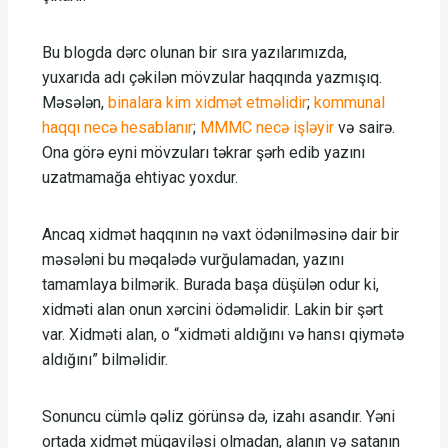
Bu blogda dərc olunan bir sıra yazılarımızda,
yuxarıda adı çəkilən mövzular haqqında yazmışıq.
Məsələn,
binalara kim xidmət etməlidir
;
kommunal
haqqı necə hesablanır
;
MMMC necə işləyir
və sairə.
Ona görə eyni mövzuları təkrar şərh edib yazını
uzatmamağa ehtiyac yoxdur.
Ancaq xidmət haqqının nə vaxt ödənilməsinə dair bir
məsələni bu məqalədə vurğulamadan, yazını
tamamlaya bilmərik. Burada başa düşülən odur ki,
xidməti alan onun xərcini ödəməlidir. Lakin bir şərt
var. Xidməti alan, o “xidməti aldığını və hansı qiymətə
aldığını” bilməlidir.
Sonuncu cümlə qəliz görünsə də, izahı asandır. Yəni
ortada xidmət müqaviləsi olmadan, alanın və satanın