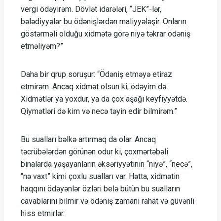
vergi ödəyirəm. Dövlət idarələri, “JEK”-lər,
bələdiyyələr bu ödənişlərdən maliyyələşir. Onların
göstərməli olduğu xidmətə görə niyə təkrar ödəniş
etməliyəm?”
Daha bir qrup soruşur: “Ödəniş etməyə etiraz
etmirəm. Ancaq xidmət olsun ki, ödəyim də.
Xidmətlər ya yoxdur, ya da çox aşağı keyfiyyətdə.
Qiymətləri də kim və necə təyin edir bilmirəm.”
Bu sualları bəlkə artırmaq da olar. Ancaq
təcrübələrdən görünən odur ki, çoxmərtəbəli
binalarda yaşayanların əksəriyyətinin “niyə”, “necə”,
“nə vaxt” kimi çoxlu sualları var. Hətta, xidmətin
haqqını ödəyənlər özləri belə bütün bu sualların
cavablarını bilmir və ödəniş zamanı rahat və güvənli
hiss etmirlər.