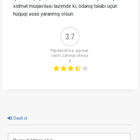
xidmət müqaviləsi lazımdır ki, ödəniş tələbi üçün
hüquqi əsas yaranmış olsun.
3.7
Faydalıdırsa, qiymət 
verin zəhmət olmas
a
Daxil ol