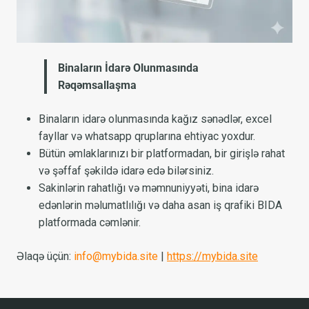
Binaların İdarə Olunmasında
Rəqəmsallaşma
Binaların idarə olunmasında kağız sənədlər, excel
fayllar və whatsapp qruplarına ehtiyac yoxdur.
Bütün əmlaklarınızı bir platformadan, bir girişlə rahat
və şəffaf şəkildə idarə edə bilərsiniz.
Sakinlərin rahatlığı və məmnuniyyəti, bina idarə
edənlərin məlumatlılığı və daha asan iş qrafiki BIDA
platformada cəmlənir.
Əlaqə üçün:
info@mybida.site
|
https://mybida.site