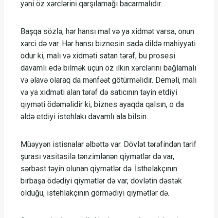
yəni öz xərclərini qarşılamağı bacarmalıdır.
Başqa sözlə, hər hansı mal və ya xidmət varsa, onun
xərci də var. Hər hansı biznesin sadə dildə mahiyyəti
odur ki, malı və xidməti satan tərəf, bu prosesi
davamlı edə bilmək üçün öz ilkin xərclərini bağlamalı
və əlavə olaraq da mənfəət götürməlidir. Deməli, malı
və ya xidməti alan tərəf də satıcının təyin etdiyi
qiyməti ödəməlidir ki, biznes ayaqda qalsın, o da
əldə etdiyi istehlakı davamlı ala bilsin.
Müəyyən istisnalar əlbəttə var. Dövlət tərəfindən tarif
şurası vasitəsilə tənzimlənən qiymətlər də var,
sərbəst təyin olunan qiymətlər də. İsthelakçının
birbaşa ödədiyi qiymətlər də var, dövlətin dəstək
olduğu, istehlakçının görmədiyi qiymətlər də.