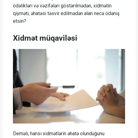
ödəlikləri və vəzifələri göstərilmədən, xidmətin
qiyməti, əhatəsi təsvir edilmədən alan necə ödəniş
etsin?
Xidmət müqaviləsi
Deməli, hansı xidmətlərin əhatə olunduğunu