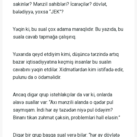
sakinlər? Mənzil sahibləri? İcarəçilər? dövlət,
bələdiyyə, yoxsa “JEK”?
Yəqin ki, bu sual çox adama maraqlıdır. Bu yazıda, bu
suala cavab tapmağa çalışırıq.
Yuxarıda qeyd etdiyim kimi, düşüncə tərzində artıq
bazar iqtisadiyyatına keçmiş insanlar bu sualın
cavabını yəqin etdilər. Xidmətlərdən kim istifadə edir,
pulunu da o ödəməlidir.
Ancaq digər qrup istehlakçılar da var ki, onlarda
əlavə suallar var: “Axı mənzili alanda o qədər pul
saymışam. İndi hər ay təzədən niyə pul ödəyim?
Binanı tikən zəhmət çəksin, problemləri həll eləsin.”
Digər bir qrup başqa sual verə bilər: “hər ay dövlətə