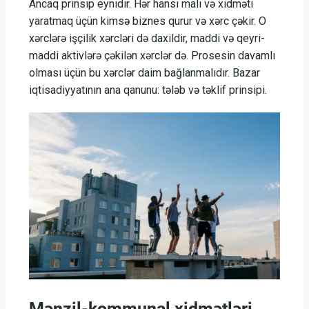
Ancaq prinsip eynidir. Hər hansı malı və xidməti
yaratmaq üçün kimsə biznes qurur və xərc çəkir. O
xərclərə işçilik xərcləri də daxildir, maddi və qeyri-
maddi aktivlərə çəkilən xərclər də. Prosesin davamlı
olması üçün bu xərclər daim bağlanmalıdır. Bazar
iqtisadiyyatının ana qanunu: tələb və təklif prinsipi.
Mənzil-kommunal xidmətləri