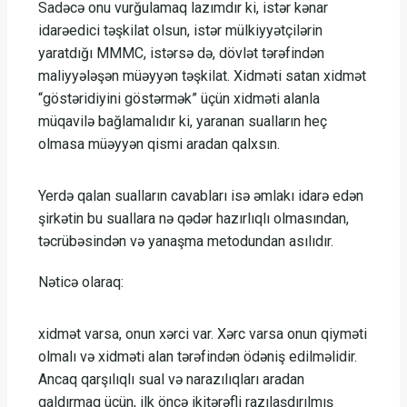
Sadəcə onu vurğulamaq lazımdır ki, istər kənar
idarəedici təşkilat olsun, istər mülkiyyətçilərin
yaratdığı MMMC, istərsə də, dövlət tərəfindən
maliyyələşən müəyyən təşkilat. Xidməti satan xidmət
“göstəridiyini göstərmək” üçün xidməti alanla
müqavilə bağlamalıdır ki, yaranan sualların heç
olmasa müəyyən qismi aradan qalxsın.
Yerdə qalan sualların cavabları isə əmlakı idarə edən
şirkətin bu suallara nə qədər hazırlıqlı olmasından,
təcrübəsindən və yanaşma metodundan asılıdır.
Nəticə olaraq:
xidmət varsa, onun xərci var. Xərc varsa onun qiyməti
olmalı və xidməti alan tərəfindən ödəniş edilməlidir.
Ancaq qarşılıqlı sual və narazılıqları aradan
qaldırmaq üçün, ilk öncə ikitərəfli razılaşdırılmış