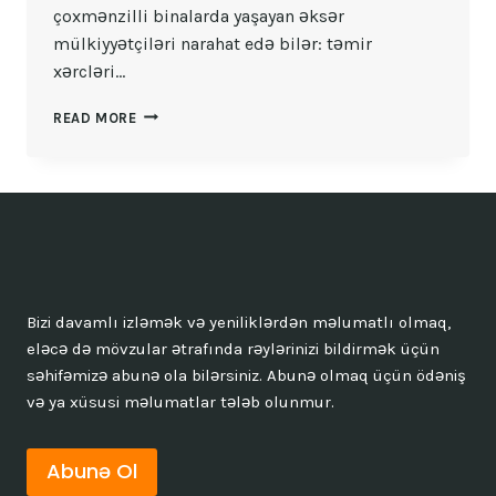
çoxmənzilli binalarda yaşayan əksər
mülkiyyətçiləri narahat edə bilər: təmir
xərcləri…
YAŞAYIŞ
READ MORE
BINALARINDA
CARI
VƏ
ƏSASLI
TƏMIR
XƏRCLƏRI
Bizi davamlı izləmək və yeniliklərdən məlumatlı olmaq,
eləcə də mövzular ətrafında rəylərinizi bildirmək üçün
səhifəmizə abunə ola bilərsiniz. Abunə olmaq üçün ödəniş
və ya xüsusi məlumatlar tələb olunmur.
Abunə Ol