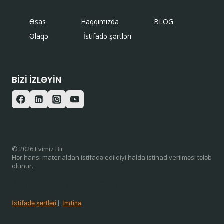
Əsas
Haqqımızda
BLOG
Əlaqə
İstifadə şərtləri
BIZI IZLƏYIN
© 2026 Evimiz Bir
Hər hansı materialdan istifadə edildiyi halda istinad verilməsi tələb
olunur.
/ISTIFADƏ ŞƏRTLƏRI
İstifadə şərtləri
|
İmtina