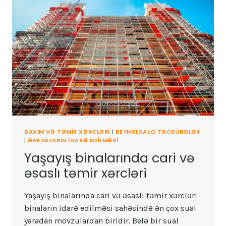
BAXIM VƏ TƏMIR XƏRCLƏRI
|
BEYNƏLXALQ TƏCRÜBƏLƏR
|
ƏMLAKLARIN IDARƏ EDILMƏSI
Yaşayış binalarında cari və
əsaslı təmir xərcləri
Yaşayış binalarında cari və əsaslı təmir xərcləri
binaların idarə edilməsi sahəsində ən çox sual
yaradan mövzulardan biridir. Belə bir sual