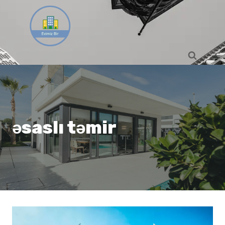
Skip
to
content
əsaslı təmir