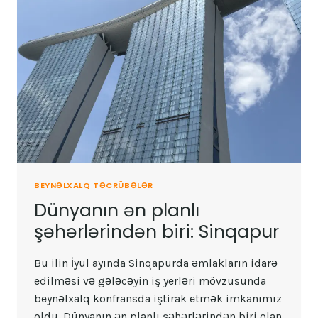
BEYNƏLXALQ TƏCRÜBƏLƏR
Dünyanın ən planlı
şəhərlərindən biri: Sinqapur
Bu ilin İyul ayında Sinqapurda əmlakların idarə
edilməsi və gələcəyin iş yerləri mövzusunda
beynəlxalq konfransda iştirak etmək imkanımız
oldu. Dünyanın ən planlı şəhərlərindən biri olan