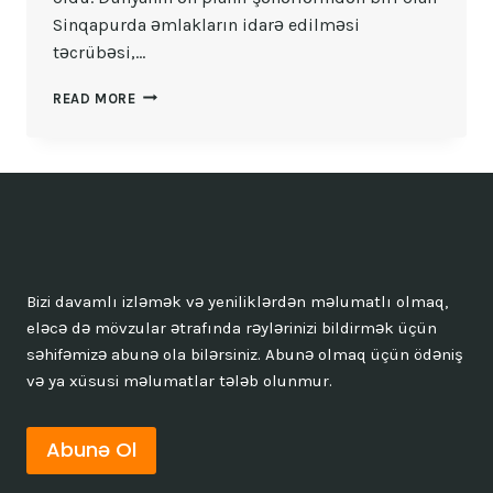
Sinqapurda əmlakların idarə edilməsi
təcrübəsi,…
DÜNYANIN
READ MORE
ƏN
PLANLI
ŞƏHƏRLƏRINDƏN
BIRI:
SINQAPUR
Bizi davamlı izləmək və yeniliklərdən məlumatlı olmaq,
eləcə də mövzular ətrafında rəylərinizi bildirmək üçün
səhifəmizə abunə ola bilərsiniz. Abunə olmaq üçün ödəniş
və ya xüsusi məlumatlar tələb olunmur.
Abunə Ol