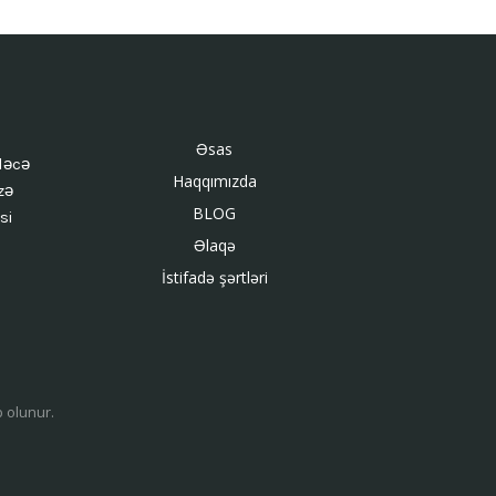
Əsas
ləcə
Haqqımızda
zə
BLOG
si
Əlaqə
İstifadə şərtləri
b olunur.