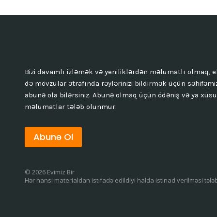
Bizi davamlı izləmək və yeniliklərdən məlumatlı olmaq, e
də mövzular ətrafında rəylərinizi bildirmək üçün səhifəmi
abunə ola bilərsiniz. Abunə olmaq üçün ödəniş və ya xüsu
məlumatlar tələb olunmur.
Abunə Ol
© 2026 Evimiz Bir
Hər hansı materialdan istifadə edildiyi halda istinad verilməsi tələ