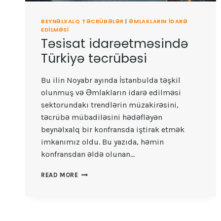
BEYNƏLXALQ TƏCRÜBƏLƏR
|
ƏMLAKLARIN IDARƏ
EDILMƏSI
Təsisat idarəetməsində
Türkiyə təcrübəsi
Bu ilin Noyabr ayında İstanbulda təşkil
olunmuş və Əmlakların idarə edilməsi
sektorundakı trendlərin müzakirəsini,
təcrübə mübadiləsini hədəfləyən
beynəlxalq bir konfransda iştirak etmək
imkanımız oldu. Bu yazıda, həmin
konfransdan əldə olunan…
TƏSISAT
READ MORE
IDARƏETMƏSINDƏ
TÜRKIYƏ
TƏCRÜBƏSI