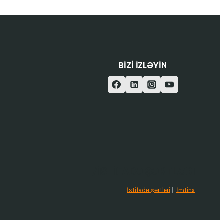
BIZI IZLƏYIN
/ISTIFADƏ ŞƏRTLƏRI
İstifadə şərtləri
|
İmtina