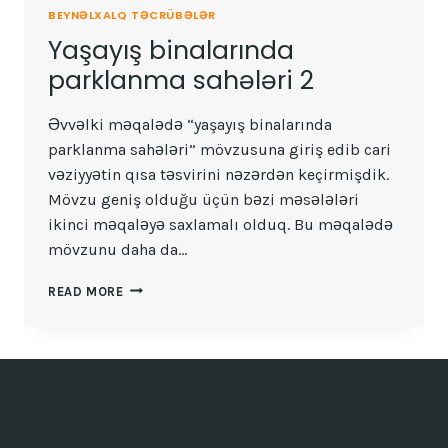
BEYNƏLXALQ TƏCRÜBƏLƏR
Yaşayış binalarında
parklanma sahələri 2
Əvvəlki məqalədə “yaşayış binalarında
parklanma sahələri” mövzusuna giriş edib cari
vəziyyətin qısa təsvirini nəzərdən keçirmişdik.
Mövzu geniş olduğu üçün bəzi məsələləri
ikinci məqaləyə saxlamalı olduq. Bu məqalədə
mövzunu daha da…
YAŞAYIŞ
READ MORE
BINALARINDA
PARKLANMA
SAHƏLƏRI
2