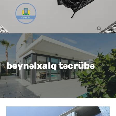
Skip
to
content
beynəlxalq təcrübə