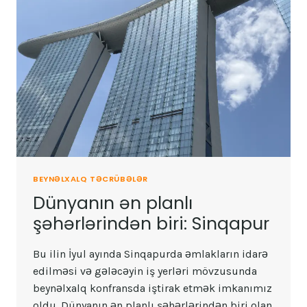
BEYNƏLXALQ TƏCRÜBƏLƏR
Dünyanın ən planlı
şəhərlərindən biri: Sinqapur
Bu ilin İyul ayında Sinqapurda əmlakların idarə
edilməsi və gələcəyin iş yerləri mövzusunda
beynəlxalq konfransda iştirak etmək imkanımız
oldu. Dünyanın ən planlı şəhərlərindən biri olan