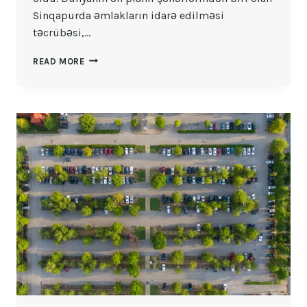
Sinqapurda əmlakların idarə edilməsi
təcrübəsi,…
DÜNYANIN
READ MORE
ƏN
PLANLI
ŞƏHƏRLƏRINDƏN
BIRI:
SINQAPUR