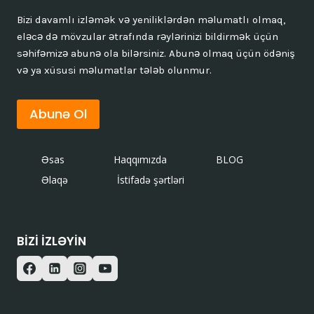
Bizi davamlı izləmək və yeniliklərdən məlumatlı olmaq,
eləcə də mövzular ətrafında rəylərinizi bildirmək üçün
səhifəmizə abunə ola bilərsiniz. Abunə olmaq üçün ödəniş
və ya xüsusi məlumatlar tələb olunmur.
Abunə Ol
Əsas
Haqqımızda
BLOG
Əlaqə
İstifadə şərtləri
BIZI IZLƏYIN