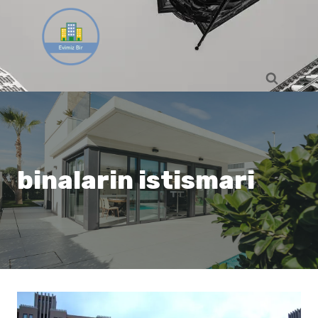
Skip
to
content
binalarin istismari