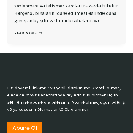
saxlanması və istismar xərcləri nəzərdə tutulur.
Hərçənd, binaların idarə edilməsi əslində daha
geniş anlayışdır və burada sahələrin və…
ÇOXMƏNZILLI
READ MORE
BINANIN
ÜMUMI
ƏMLAKININ
SAXLANMASI
VƏ
ISTISMAR
XƏRCLƏRI
Bizi davamlı izləmək və yeniliklərdən məlumatlı olmaq,
eləcə də mövzular ətrafında rəylərinizi bildirmək üçün
səhifəmizə abunə ola bilərsiniz. Abunə olmaq üçün ödəniş
və ya xüsusi məlumatlar tələb olunmur.
Abunə Ol