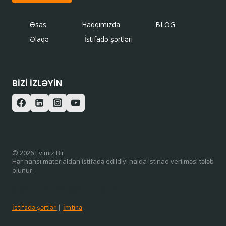
Əsas
Haqqımızda
BLOG
Əlaqə
İstifadə şərtləri
BIZI IZLƏYIN
© 2026 Evimiz Bir
Hər hansı materialdan istifadə edildiyi halda istinad verilməsi tələb
olunur.
/ISTIFADƏ ŞƏRTLƏRI
İstifadə şərtləri
|
İmtina