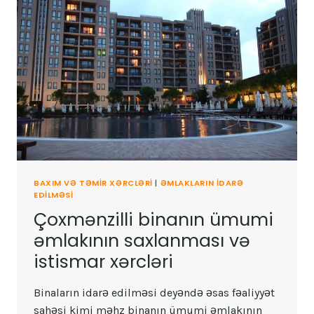
BAXIM VƏ TƏMIR XƏRCLƏRI
|
ƏMLAKLARIN IDARƏ
EDILMƏSI
Çoxmənzilli binanın ümumi
əmlakının saxlanması və
istismar xərcləri
Binaların idarə edilməsi deyəndə əsas fəaliyyət
sahəsi kimi məhz binanın ümumi əmlakının