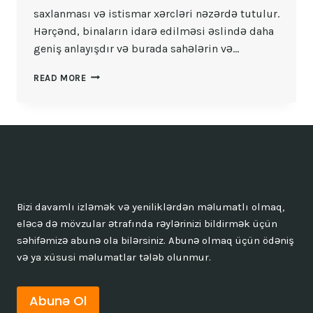
saxlanması və istismar xərcləri nəzərdə tutulur.
Hərçənd, binaların idarə edilməsi əslində daha
geniş anlayışdır və burada sahələrin və…
ÇOXMƏNZILLI
READ MORE
BINANIN
ÜMUMI
ƏMLAKININ
SAXLANMASI
VƏ
ISTISMAR
XƏRCLƏRI
Bizi davamlı izləmək və yeniliklərdən məlumatlı olmaq,
eləcə də mövzular ətrafında rəylərinizi bildirmək üçün
səhifəmizə abunə ola bilərsiniz. Abunə olmaq üçün ödəniş
və ya xüsusi məlumatlar tələb olunmur.
Abunə Ol