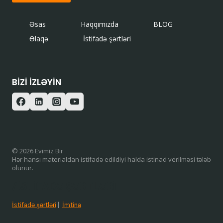
Əsas
Haqqımızda
BLOG
Əlaqə
İstifadə şərtləri
BIZI IZLƏYIN
© 2026 Evimiz Bir
Hər hansı materialdan istifadə edildiyi halda istinad verilməsi tələb
olunur.
/ISTIFADƏ ŞƏRTLƏRI
İstifadə şərtləri
|
İmtina