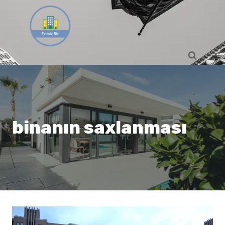
Skip
to
content
binanın saxlanması