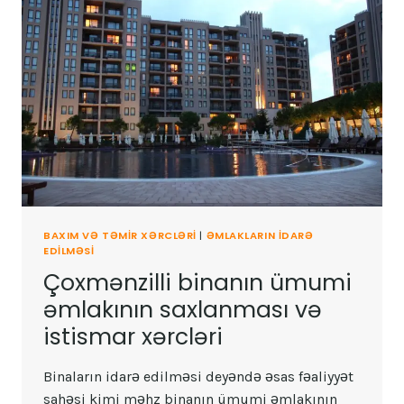
BAXIM VƏ TƏMIR XƏRCLƏRI
|
ƏMLAKLARIN IDARƏ
EDILMƏSI
Çoxmənzilli binanın ümumi
əmlakının saxlanması və
istismar xərcləri
Binaların idarə edilməsi deyəndə əsas fəaliyyət
sahəsi kimi məhz binanın ümumi əmlakının