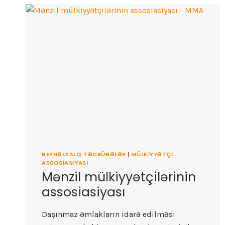
NIYƏ
ŞƏRTDIR?
BEYNƏLXALQ TƏCRÜBƏLƏR
|
MÜLKIYYƏTÇI
ASSOSIASIYASI
Mənzil mülkiyyətçilərinin
assosiasiyası
Daşınmaz əmlakların idarə edilməsi