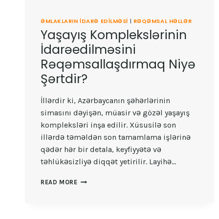
ƏMLAKLARIN IDARƏ EDILMƏSI
|
RƏQƏMSAL HƏLLƏR
Yaşayış Komplekslərinin
İdarəedilməsini
Rəqəmsallaşdırmaq Niyə
Şərtdir?
İllərdir ki, Azərbaycanın şəhərlərinin
simasını dəyişən, müasir və gözəl yaşayış
kompleksləri inşa edilir. Xüsusilə son
illərdə təməldən son tamamlama işlərinə
qədər hər bir detala, keyfiyyətə və
təhlükəsizliyə diqqət yetirilir. Layihə…
YAŞAYIŞ
READ MORE
KOMPLEKSLƏRININ
İDARƏEDILMƏSINI
RƏQƏMSALLAŞDIRMAQ