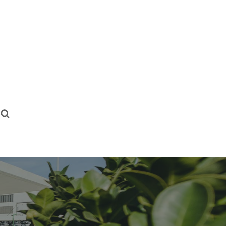
Əsas
Haqqımızda
BLOG
Əlaqə