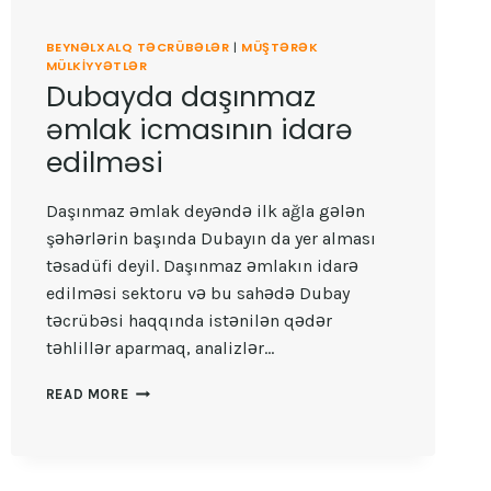
BEYNƏLXALQ TƏCRÜBƏLƏR
|
MÜŞTƏRƏK
MÜLKIYYƏTLƏR
Dubayda daşınmaz
əmlak icmasının idarə
edilməsi
Daşınmaz əmlak deyəndə ilk ağla gələn
şəhərlərin başında Dubayın da yer alması
təsadüfi deyil. Daşınmaz əmlakın idarə
edilməsi sektoru və bu sahədə Dubay
təcrübəsi haqqında istənilən qədər
təhlillər aparmaq, analizlər…
DUBAYDA
READ MORE
DAŞINMAZ
ƏMLAK
ICMASININ
IDARƏ