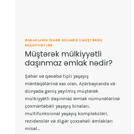
ƏMLAKLARIN IDARƏ EDILMƏSI
|
MÜŞTƏRƏK
MÜLKIYYƏTLƏR
Müştərək mülkiyyətli
daşınmaz əmlak nədir?
Şəhər və qəsəbə tipli yaşayış
məntəqələrinə xas olan, Azərbaycanda və
dünyada geniş yayılmış müştərək
mülkiyyətli daşınmaz əmlak nümunələrinə
çoxmərtəbəli yaşayış binaları,
multifunksional yaşayış kompleksləri,
rezidenslər və digər çoxsahəli əmlakları
misal…