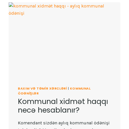
BAXIM VƏ TƏMIR XƏRCLƏRI
|
KOMMUNAL
ÖDƏNIŞLƏR
Kommunal xidmət haqqı
necə hesablanır?
Komendant sizdən aylıq kommunal ödənişi