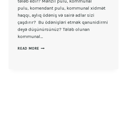
tələb edir? Mənzil pulu, kommunal
pulu, komendant pulu, kommunal xidmət
haqqı, aylıq ödəniş və sairə adlar sizi
çaşdırır? Bu ödənişləri etmək qanunidirmi
deyə düşünürsünüz? Tələb olunan
kommunal…
KOMMUNAL
READ MORE
XIDMƏT
HAQQI
NECƏ
HESABLANIR?