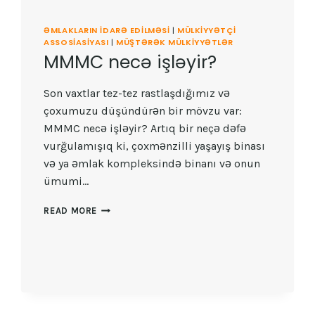
ƏMLAKLARIN IDARƏ EDILMƏSI
|
MÜLKIYYƏTÇI
ASSOSIASIYASI
|
MÜŞTƏRƏK MÜLKIYYƏTLƏR
MMMC necə işləyir?
Son vaxtlar tez-tez rastlaşdığımız və
çoxumuzu düşündürən bir mövzu var:
MMMC necə işləyir? Artıq bir neçə dəfə
vurğulamışıq ki, çoxmənzilli yaşayış binası
və ya əmlak kompleksində binanı və onun
ümumi…
MMMC
READ MORE
NECƏ
IŞLƏYIR?