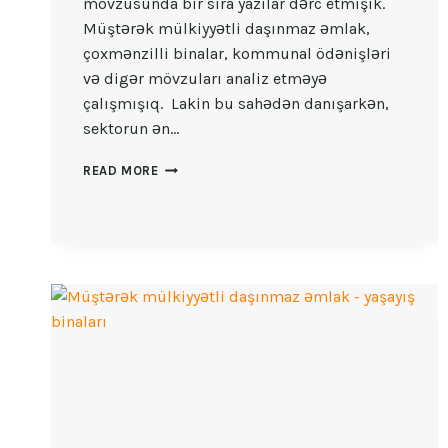
mövzusunda bir sıra yazılar dərc etmişik.
Müştərək mülkiyyətli daşınmaz əmlak,
çoxmənzilli binalar, kommunal ödənişləri
və digər mövzuları analiz etməyə
çalışmışıq. Lakin bu sahədən danışarkən,
sektorun ən…
MƏNZIL
READ MORE
MÜLKIYYƏTÇILƏRININ
ASSOSIASIYASI