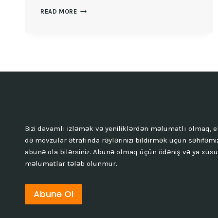
MÜŞTƏRƏK
READ MORE
MÜLKIYYƏTLI
DAŞINMAZ
ƏMLAK
NƏDIR?
Bizi davamlı izləmək və yeniliklərdən məlumatlı olmaq, e
də mövzular ətrafında rəylərinizi bildirmək üçün səhifəmi
abunə ola bilərsiniz. Abunə olmaq üçün ödəniş və ya xüsu
məlumatlar tələb olunmur.
Abunə Ol