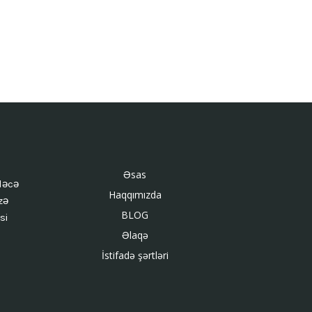
Əsas
ləcə
Haqqımızda
zə
BLOG
si
Əlaqə
İstifadə şərtləri