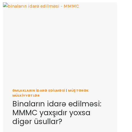
EDILMƏSI
ƏMLAKLARIN IDARƏ EDILMƏSI
|
MÜŞTƏRƏK
MÜLKIYYƏTLƏR
Binaların idarə edilməsi:
MMMC yaxşıdır yoxsa
digər üsullar?