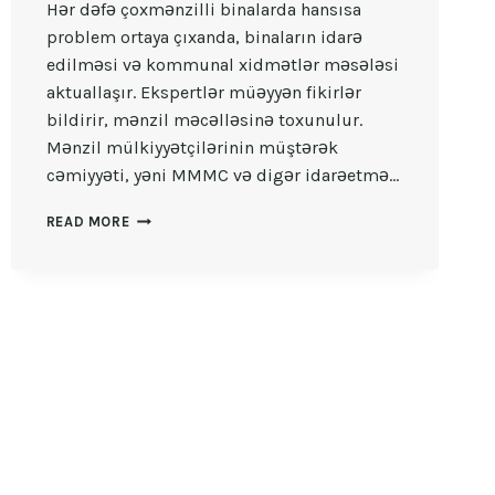
Hər dəfə çoxmənzilli binalarda hansısa
problem ortaya çıxanda, binaların idarə
edilməsi və kommunal xidmətlər məsələsi
aktuallaşır. Ekspertlər müəyyən fikirlər
bildirir, mənzil məcəlləsinə toxunulur.
Mənzil mülkiyyətçilərinin müştərək
cəmiyyəti, yəni MMMC və digər idarəetmə…
BINALARIN
READ MORE
IDARƏ
EDILMƏSI:
MMMC
YAXŞIDIR
YOXSA
DIGƏR
ÜSULLAR?