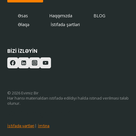
Əsas
Haqqımızda
BLOG
Əlaqə
İstifadə şərtləri
BIZI IZLƏYIN
© 2026 Evimiz Bir
Hər hansı materialdan istifadə edildiyi halda istinad verilməsi tələb
olunur.
/ISTIFADƏ ŞƏRTLƏRI
İstifadə şərtləri
|
İmtina