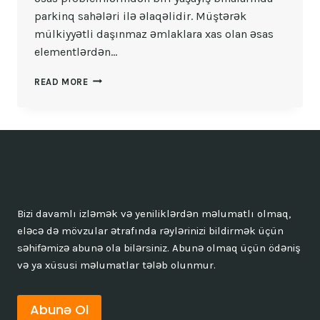
parkinq sahələri ilə əlaqəlidir. Müştərək
mülkiyyətli daşınmaz əmlaklara xas olan əsas
elementlərdən…
YAŞAYIŞ
READ MORE
BINALARINDA
PARKINQ
SAHƏLƏRI
Bizi davamlı izləmək və yeniliklərdən məlumatlı olmaq,
eləcə də mövzular ətrafında rəylərinizi bildirmək üçün
səhifəmizə abunə ola bilərsiniz. Abunə olmaq üçün ödəniş
və ya xüsusi məlumatlar tələb olunmur.
Abunə Ol