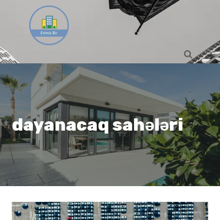
Skip
to
content
dayanacaq sahələri