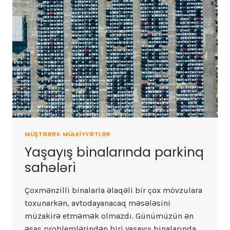
MÜŞTƏRƏK MÜLKIYYƏTLƏR
Yaşayış binalarında parkinq
sahələri
Çoxmənzilli binalarla əlaqəli bir çox mövzulara
toxunarkən, avtodayanacaq məsələsini
müzakirə etməmək olmazdı. Günümüzün ən
əsas problemlərindən biri yaşayış binalarında