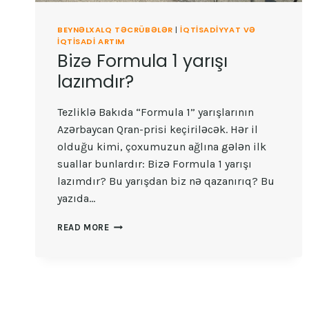
BEYNƏLXALQ TƏCRÜBƏLƏR
|
İQTISADIYYAT VƏ
IQTISADI ARTIM
Bizə Formula 1 yarışı
lazımdır?
Tezliklə Bakıda “Formula 1” yarışlarının
Azərbaycan Qran-prisi keçiriləcək. Hər il
olduğu kimi, çoxumuzun ağlına gələn ilk
suallar bunlardır: Bizə Formula 1 yarışı
lazımdır? Bu yarışdan biz nə qazanırıq? Bu
yazıda…
BIZƏ
READ MORE
FORMULA
1
YARIŞI
LAZIMDIR?