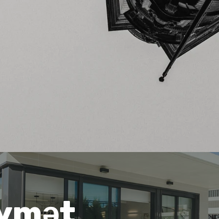
iymət