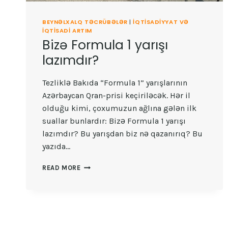
BEYNƏLXALQ TƏCRÜBƏLƏR
|
İQTISADIYYAT VƏ
IQTISADI ARTIM
Bizə Formula 1 yarışı
lazımdır?
Tezliklə Bakıda “Formula 1” yarışlarının
Azərbaycan Qran-prisi keçiriləcək. Hər il
olduğu kimi, çoxumuzun ağlına gələn ilk
suallar bunlardır: Bizə Formula 1 yarışı
lazımdır? Bu yarışdan biz nə qazanırıq? Bu
yazıda…
BIZƏ
READ MORE
FORMULA
1
YARIŞI
LAZIMDIR?