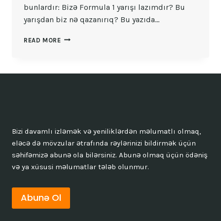
bunlardır: Bizə Formula 1 yarışı lazımdır? Bu
yarışdan biz nə qazanırıq? Bu yazıda…
BIZƏ
READ MORE
FORMULA
1
YARIŞI
LAZIMDIR?
Bizi davamlı izləmək və yeniliklərdən məlumatlı olmaq,
eləcə də mövzular ətrafında rəylərinizi bildirmək üçün
səhifəmizə abunə ola bilərsiniz. Abunə olmaq üçün ödəniş
və ya xüsusi məlumatlar tələb olunmur.
Abunə Ol