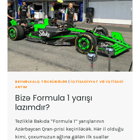
BEYNƏLXALQ TƏCRÜBƏLƏR
|
İQTISADIYYAT VƏ IQTISADI
ARTIM
Bizə Formula 1 yarışı
lazımdır?
Tezliklə Bakıda “Formula 1” yarışlarının
Azərbaycan Qran-prisi keçiriləcək. Hər il olduğu
kimi, çoxumuzun ağlına gələn ilk suallar