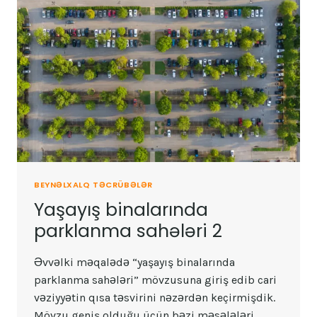
BEYNƏLXALQ TƏCRÜBƏLƏR
Yaşayış binalarında
parklanma sahələri 2
Əvvəlki məqalədə “yaşayış binalarında
parklanma sahələri” mövzusuna giriş edib cari
vəziyyətin qısa təsvirini nəzərdən keçirmişdik.
Mövzu geniş olduğu üçün bəzi məsələləri