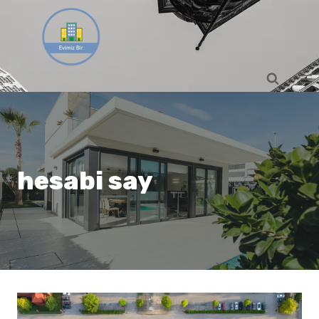
Skip
to
content
hesabi say