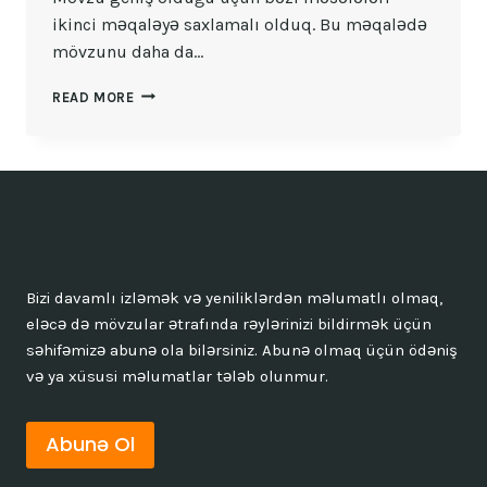
ikinci məqaləyə saxlamalı olduq. Bu məqalədə
mövzunu daha da…
YAŞAYIŞ
READ MORE
BINALARINDA
PARKLANMA
SAHƏLƏRI
2
Bizi davamlı izləmək və yeniliklərdən məlumatlı olmaq,
eləcə də mövzular ətrafında rəylərinizi bildirmək üçün
səhifəmizə abunə ola bilərsiniz. Abunə olmaq üçün ödəniş
və ya xüsusi məlumatlar tələb olunmur.
Abunə Ol