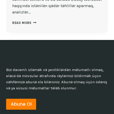
haqqında istənilən qədər təhlillər aparmaq,
analizlər…
DUBAYDA
READ MORE
DAŞINMAZ
ƏMLAK
ICMASININ
IDARƏ
EDILMƏSI
Bizi davamlı izləmək və yeniliklərdən məlumatlı olmaq,
eləcə də mövzular ətrafında rəylərinizi bildirmək üçün
səhifəmizə abunə ola bilərsiniz. Abunə olmaq üçün ödəniş
və ya xüsusi məlumatlar tələb olunmur.
Abunə Ol