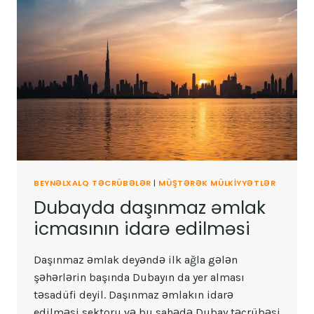
BEYNƏLXALQ TƏCRÜBƏLƏR
|
MÜŞTƏRƏK MÜLKIYYƏTLƏR
Dubayda daşınmaz əmlak
icmasının idarə edilməsi
Daşınmaz əmlak deyəndə ilk ağla gələn
şəhərlərin başında Dubayın da yer alması
təsadüfi deyil. Daşınmaz əmlakın idarə
edilməsi sektoru və bu sahədə Dubay təcrübəsi