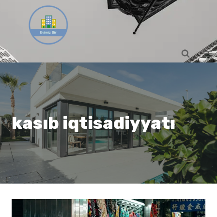
Skip
to
content
kasıb iqtisadiyyatı