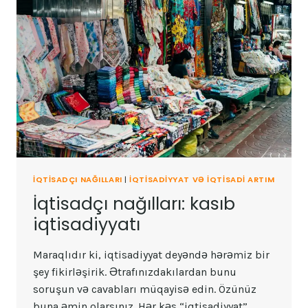
İQTISADÇI NAĞILLARI
|
İQTISADIYYAT VƏ IQTISADI ARTIM
İqtisadçı nağılları: kasıb
iqtisadiyyatı
Maraqlıdır ki, iqtisadiyyat deyəndə hərəmiz bir
şey fikirləşirik. Ətrafınızdakılardan bunu
soruşun və cavabları müqayisə edin. Özünüz
buna əmin olarsınız. Hər kəs “iqtisadiyyat”