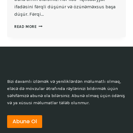
ifadəsini fərqli düşünür və özünəməxsus başa
düşür. Fərqi…
İQTISADÇI
READ MORE
NAĞILLARI:
KASIB
IQTISADIYYATI
Bizi davamlı izləmək və yeniliklərdən məlumatlı olmaq,
eləcə də mövzular ətrafında rəylərinizi bildirmək üçün
səhifəmizə abunə ola bilərsiniz. Abunə olmaq üçün ödəniş
və ya xüsusi məlumatlar tələb olunmur.
Abunə Ol