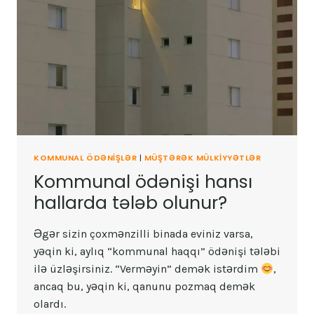
KOMMUNAL ÖDƏNIŞLƏR
|
MÜŞTƏRƏK MÜLKIYYƏTLƏR
Kommunal ödənişi hansı
hallarda tələb olunur?
Əgər sizin çoxmənzilli binada eviniz varsa,
yəqin ki, aylıq “kommunal haqqı” ödənişi tələbi
ilə üzləşirsiniz. “Verməyin” demək istərdim
,
ancaq bu, yəqin ki, qanunu pozmaq demək
olardı.