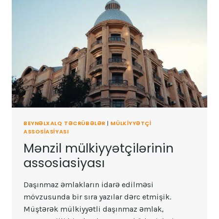
BEYNƏLXALQ TƏCRÜBƏLƏR
|
MÜLKIYYƏTÇI
ASSOSIASIYASI
Mənzil mülkiyyətçilərinin
assosiasiyası
Daşınmaz əmlakların idarə edilməsi
mövzusunda bir sıra yazılar dərc etmişik.
Müştərək mülkiyyətli daşınmaz əmlak,