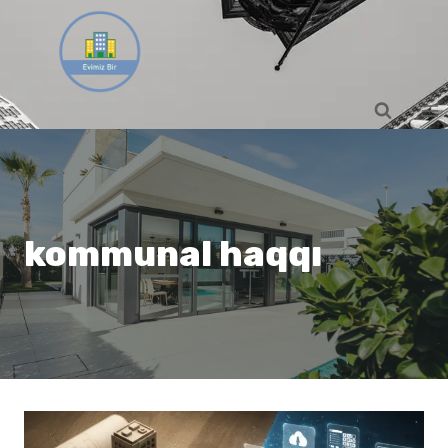
Skip
to
content
kommunal haqqı