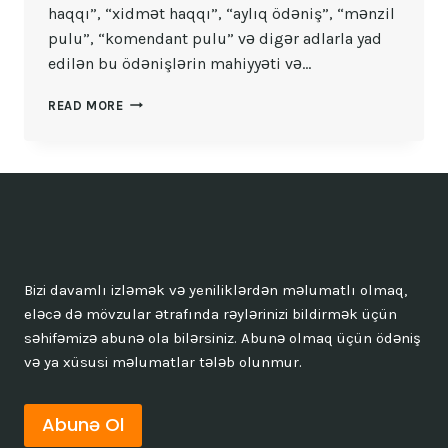
haqqı”, “xidmət haqqı”, “aylıq ödəniş”, “mənzil
pulu”, “komendant pulu” və digər adlarla yad
edilən bu ödənişlərin mahiyyəti və…
KOMMUNAL
READ MORE
PULU
NƏDIR?
–
HƏR
MƏNZIL
SAHIBINI
MARAQLANDIRAN
SUAL
Bizi davamlı izləmək və yeniliklərdən məlumatlı olmaq,
eləcə də mövzular ətrafında rəylərinizi bildirmək üçün
səhifəmizə abunə ola bilərsiniz. Abunə olmaq üçün ödəniş
və ya xüsusi məlumatlar tələb olunmur.
Abunə Ol