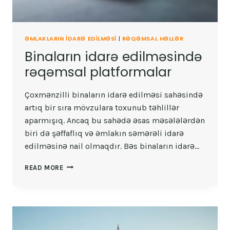
ƏMLAKLARIN IDARƏ EDILMƏSI
|
RƏQƏMSAL HƏLLƏR
Binaların idarə edilməsində
rəqəmsal platformalar
Çoxmənzilli binaların idarə edilməsi sahəsində
artıq bir sıra mövzulara toxunub təhlillər
aparmışıq. Ancaq bu sahədə əsas məsələlərdən
biri də şəffaflıq və əmlakın səmərəli idarə
edilməsinə nail olmaqdır. Bəs binaların idarə…
BINALARIN
READ MORE
IDARƏ
EDILMƏSINDƏ
RƏQƏMSAL
PLATFORMALAR