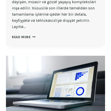
dəyişən, müasir və gözəl yaşayış kompleksləri
inşa edilir. Xüsusilə son illərdə təməldən son
tamamlama işlərinə qədər hər bir detala,
keyfiyyətə və təhlükəsizliyə diqqət yetirilir.
Layihə…
YAŞAYIŞ
READ MORE
KOMPLEKSLƏRININ
İDARƏEDILMƏSINI
RƏQƏMSALLAŞDIRMAQ
NIYƏ
ŞƏRTDIR?