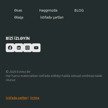
Əsas
Haqqımızda
BLOG
Əlaqə
İstifadə şərtləri
BIZI IZLƏYIN
© 2026 Evimiz Bir
Hər hansı materialdan istifadə edildiyi halda istinad verilməsi tələb
olunur.
/ISTIFADƏ ŞƏRTLƏRI
İstifadə şərtləri
|
İmtina