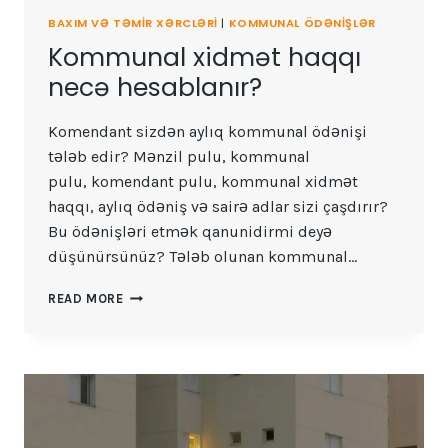
BAXIM VƏ TƏMIR XƏRCLƏRI
|
KOMMUNAL ÖDƏNIŞLƏR
Kommunal xidmət haqqı
necə hesablanır?
Komendant sizdən aylıq kommunal ödənişi
tələb edir? Mənzil pulu, kommunal
pulu, komendant pulu, kommunal xidmət
haqqı, aylıq ödəniş və sairə adlar sizi çaşdırır?
Bu ödənişləri etmək qanunidirmi deyə
düşünürsünüz? Tələb olunan kommunal…
KOMMUNAL
READ MORE
XIDMƏT
HAQQI
NECƏ
HESABLANIR?