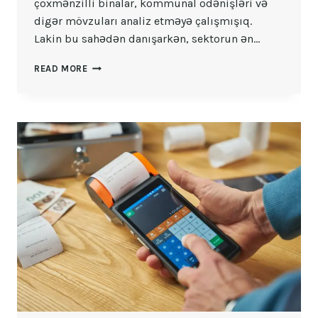
çoxmənzilli binalar, kommunal ödənişləri və
digər mövzuları analiz etməyə çalışmışıq.
Lakin bu sahədən danışarkən, sektorun ən…
MƏNZIL
READ MORE
MÜLKIYYƏTÇILƏRININ
ASSOSIASIYASI