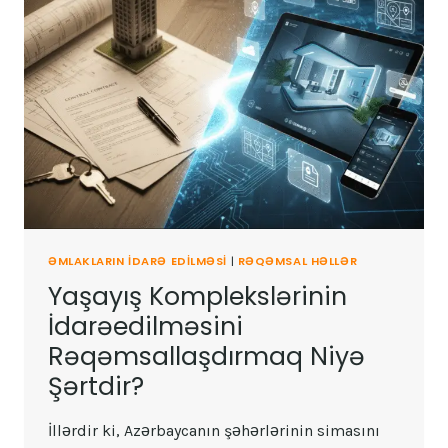
ƏMLAKLARIN IDARƏ EDILMƏSI
|
RƏQƏMSAL HƏLLƏR
Yaşayış Komplekslərinin
İdarəedilməsini
Rəqəmsallaşdırmaq Niyə
Şərtdir?
İllərdir ki, Azərbaycanın şəhərlərinin simasını