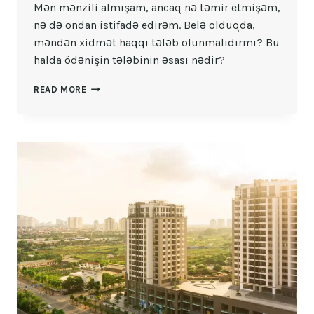
Mən mənzili almışam, ancaq nə təmir etmişəm,
nə də ondan istifadə edirəm. Belə olduqda,
məndən xidmət haqqı tələb olunmalıdırmı? Bu
halda ödənişin tələbinin əsası nədir?
KOMMUNAL
READ MORE
ÖDƏNIŞI
HANSI
HALLARDA
TƏLƏB
OLUNUR?