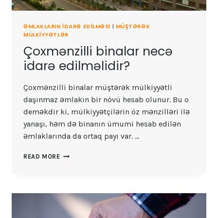
ƏMLAKLARIN IDARƏ EDILMƏSI
|
MÜŞTƏRƏK
MÜLKIYYƏTLƏR
Çoxmənzilli binalar necə
idarə edilməlidir?
Çoxmənzilli binalar müştərək mülkiyyətli
daşınmaz əmlakın bir növü hesab olunur. Bu o
deməkdir ki, mülkiyyətçilərin öz mənzilləri ilə
yanaşı, həm də binanın ümumi hesab edilən
əmlaklarında da ortaq payı var. …
ÇOXMƏNZILLI
READ MORE
BINALAR
NECƏ
IDARƏ
EDILMƏLIDIR?