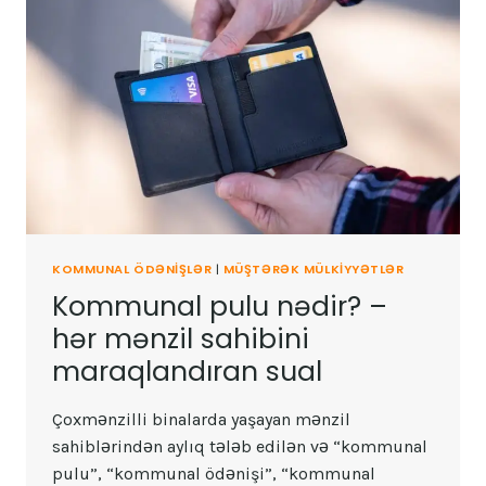
KOMMUNAL ÖDƏNIŞLƏR
|
MÜŞTƏRƏK MÜLKIYYƏTLƏR
Kommunal pulu nədir? –
hər mənzil sahibini
maraqlandıran sual
Çoxmənzilli binalarda yaşayan mənzil
sahiblərindən aylıq tələb edilən və “kommunal
pulu”, “kommunal ödənişi”, “kommunal