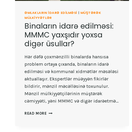
ƏMLAKLARIN IDARƏ EDILMƏSI
|
MÜŞTƏRƏK
MÜLKIYYƏTLƏR
Binaların idarə edilməsi:
MMMC yaxşıdır yoxsa
digər üsullar?
Hər dəfə çoxmənzilli binalarda hansısa
problem ortaya çıxanda, binaların idarə
edilməsi və kommunal xidmətlər məsələsi
aktuallaşır. Ekspertlər müəyyən fikirlər
bildirir, mənzil məcəlləsinə toxunulur.
Mənzil mülkiyyətçilərinin müştərək
cəmiyyəti, yəni MMMC və digər idarəetmə…
BINALARIN
READ MORE
IDARƏ
EDILMƏSI:
MMMC