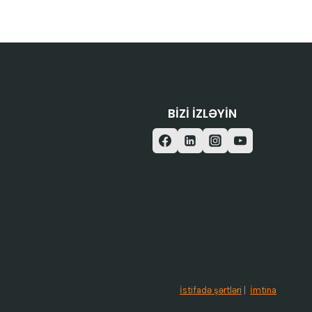
BIZI IZLƏYIN
/ISTIFADƏ ŞƏRTLƏRI
İstifadə şərtləri
|
İmtina