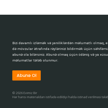
YAXŞIDIR
YOXSA
DIGƏR
ÜSULLAR?
Bizi davamlı izləmək və yeniliklərdən məlumatlı olmaq, e
də mövzular ətrafında rəylərinizi bildirmək üçün səhifəmi
abunə ola bilərsiniz. Abunə olmaq üçün ödəniş və ya xüsu
məlumatlar tələb olunmur.
Abunə Ol
© 2026 Evimiz Bir
Hər hansı materialdan istifadə edildiyi halda istinad verilməsi tələ