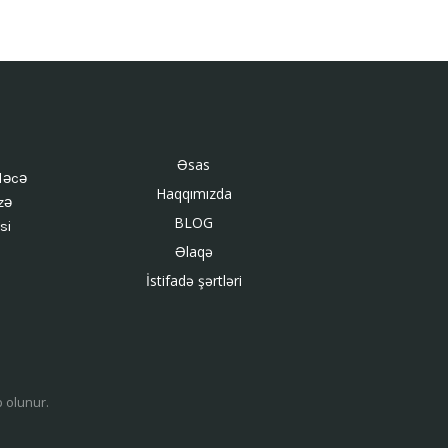
Əsas
ləcə
Haqqımızda
zə
BLOG
si
Əlaqə
İstifadə şərtləri
b olunur.