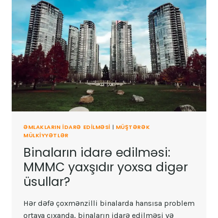
ƏMLAKLARIN IDARƏ EDILMƏSI
|
MÜŞTƏRƏK
MÜLKIYYƏTLƏR
Binaların idarə edilməsi:
MMMC yaxşıdır yoxsa digər
üsullar?
Hər dəfə çoxmənzilli binalarda hansısa problem
ortaya çıxanda, binaların idarə edilməsi və