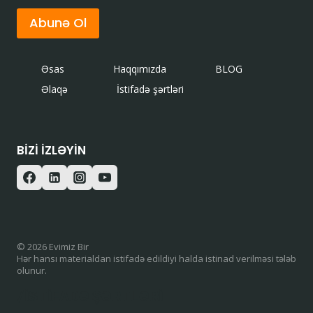
Abunə Ol
Əsas
Haqqımızda
BLOG
Əlaqə
İstifadə şərtləri
BIZI IZLƏYIN
© 2026 Evimiz Bir
Hər hansı materialdan istifadə edildiyi halda istinad verilməsi tələb
olunur.
/ISTIFADƏ ŞƏRTLƏRI