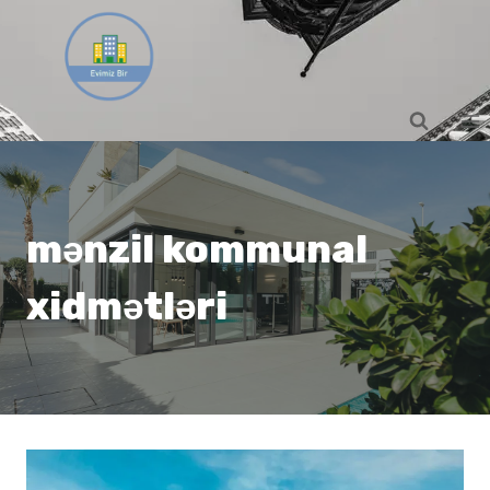
Skip
to
content
mənzil kommunal
xidmətləri