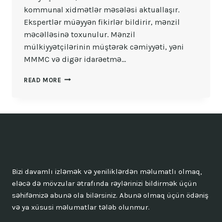
kommunal xidmətlər məsələsi aktuallaşır.
Ekspertlər müəyyən fikirlər bildirir, mənzil
məcəlləsinə toxunulur. Mənzil
mülkiyyətçilərinin müştərək cəmiyyəti, yəni
MMMC və digər idarəetmə…
BINALARIN
READ MORE
IDARƏ
EDILMƏSI:
MMMC
YAXŞIDIR
YOXSA
DIGƏR
ÜSULLAR?
Bizi davamlı izləmək və yeniliklərdən məlumatlı olmaq,
eləcə də mövzular ətrafında rəylərinizi bildirmək üçün
səhifəmizə abunə ola bilərsiniz. Abunə olmaq üçün ödəniş
və ya xüsusi məlumatlar tələb olunmur.