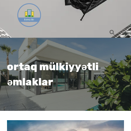
Skip
to
content
ortaq mülkiyyətli
əmlaklar