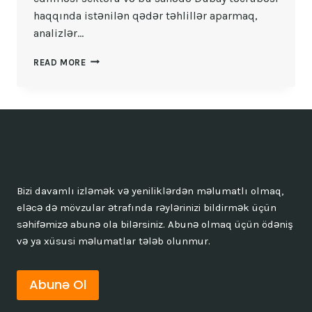
haqqında istənilən qədər təhlillər aparmaq,
analizlər…
DUBAYDA
READ MORE
DAŞINMAZ
ƏMLAK
ICMASININ
IDARƏ
EDILMƏSI
Bizi davamlı izləmək və yeniliklərdən məlumatlı olmaq,
eləcə də mövzular ətrafında rəylərinizi bildirmək üçün
səhifəmizə abunə ola bilərsiniz. Abunə olmaq üçün ödəniş
və ya xüsusi məlumatlar tələb olunmur.
Abunə Ol