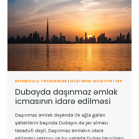
BEYNƏLXALQ TƏCRÜBƏLƏR
|
MÜŞTƏRƏK MÜLKIYYƏTLƏR
Dubayda daşınmaz əmlak
icmasının idarə edilməsi
Daşınmaz əmlak deyəndə ilk ağla gələn
şəhərlərin başında Dubayın da yer alması
təsadüfi deyil. Daşınmaz əmlakın idarə
edilməsi sektoru və bu sahədə Dubay təcrübəsi