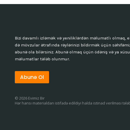
Bizi davamlı izləmək və yeniliklərdən məlumatlı olmaq, e
də mövzular ətrafında rəylərinizi bildirmək üçün səhifəmi
abunə ola bilərsiniz. Abunə olmaq üçün ödəniş və ya xüsu
məlumatlar tələb olunmur.
Abunə Ol
© 2026 Evimiz Bir
Hər hansı materialdan istifadə edildiyi halda istinad verilməsi tələ