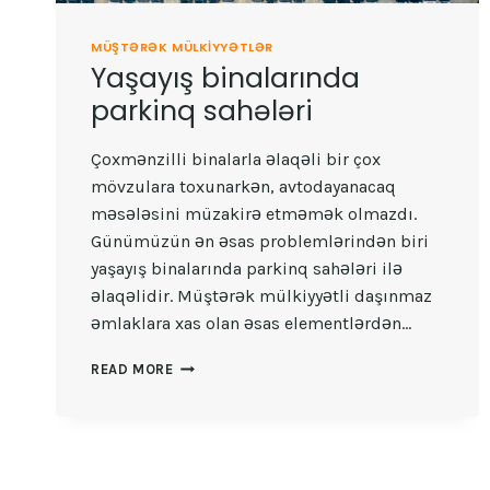
MÜŞTƏRƏK MÜLKIYYƏTLƏR
Yaşayış binalarında
parkinq sahələri
Çoxmənzilli binalarla əlaqəli bir çox
mövzulara toxunarkən, avtodayanacaq
məsələsini müzakirə etməmək olmazdı.
Günümüzün ən əsas problemlərindən biri
yaşayış binalarında parkinq sahələri ilə
əlaqəlidir. Müştərək mülkiyyətli daşınmaz
əmlaklara xas olan əsas elementlərdən…
YAŞAYIŞ
READ MORE
BINALARINDA
PARKINQ
SAHƏLƏRI