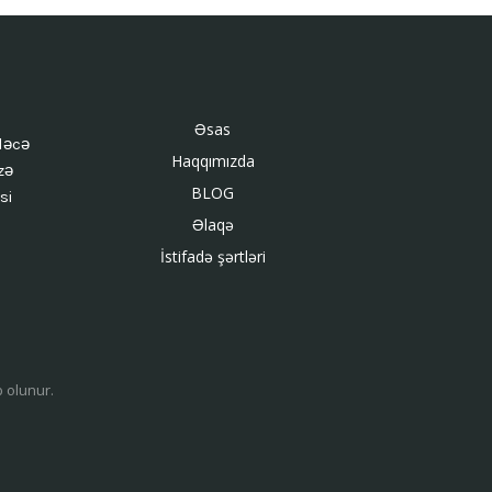
Əsas
ləcə
Haqqımızda
zə
BLOG
si
Əlaqə
İstifadə şərtləri
b olunur.