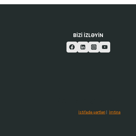
BIZI IZLƏYIN
/ISTIFADƏ ŞƏRTLƏRI
İstifadə şərtləri
|
İmtina