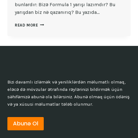
bunlardır: Bizə Formula 1 yarışı lazımdır? Bu
yarışdan biz nə qazanırıq? Bu yazıda…
BIZƏ
READ MORE
FORMULA
1
YARIŞI
LAZIMDIR?
Bizi davamlı izləmək və yeniliklərdən məlumatlı olmaq,
eləcə də mövzular ətrafında rəylərinizi bildirmək üçün
səhifəmizə abunə ola bilərsiniz. Abunə olmaq üçün ödəniş
və ya xüsusi məlumatlar tələb olunmur.
Abunə Ol