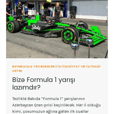
BEYNƏLXALQ TƏCRÜBƏLƏR
|
İQTISADIYYAT VƏ IQTISADI
ARTIM
Bizə Formula 1 yarışı
lazımdır?
Tezliklə Bakıda “Formula 1” yarışlarının
Azərbaycan Qran-prisi keçiriləcək. Hər il olduğu
kimi, çoxumuzun ağlına gələn ilk suallar