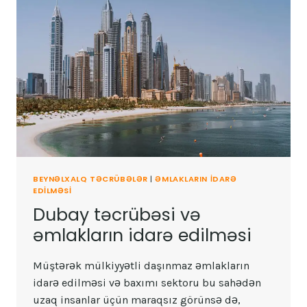
BEYNƏLXALQ TƏCRÜBƏLƏR
|
ƏMLAKLARIN IDARƏ
EDILMƏSI
Dubay təcrübəsi və
əmlakların idarə edilməsi
Müştərək mülkiyyətli daşınmaz əmlakların
idarə edilməsi və baxımı sektoru bu sahədən
uzaq insanlar üçün maraqsız görünsə də,