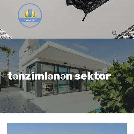
Skip
to
content
tənzimlənən sektor