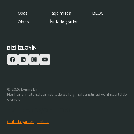
Əsas
Haqqımızda
BLOG
Əlaqə
İstifadə şərtləri
BIZI IZLƏYIN
© 2026 Evimiz Bir
Hər hansı materialdan istifadə edildiyi halda istinad verilməsi tələb
olunur.
/ISTIFADƏ ŞƏRTLƏRI
İstifadə şərtləri
|
İmtina