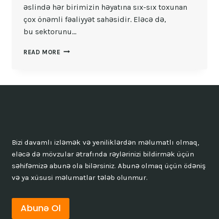
əslində hər birimizin həyatına sıx-sıx toxunan
çox önəmli fəaliyyət sahəsidir. Eləcə də,
bu sektorunu…
DUBAY
READ MORE
TƏCRÜBƏSI
VƏ
ƏMLAKLARIN
IDARƏ
EDILMƏSI
Bizi davamlı izləmək və yeniliklərdən məlumatlı olmaq,
eləcə də mövzular ətrafında rəylərinizi bildirmək üçün
səhifəmizə abunə ola bilərsiniz. Abunə olmaq üçün ödəniş
və ya xüsusi məlumatlar tələb olunmur.
Abunə Ol