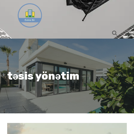
Skip
to
content
təsis yönətim