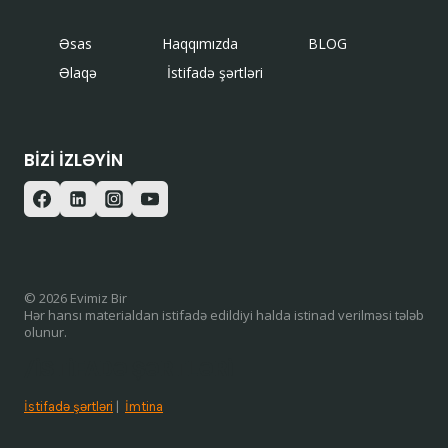
Əsas
Haqqımızda
BLOG
Əlaqə
İstifadə şərtləri
BIZI IZLƏYIN
© 2026 Evimiz Bir
Hər hansı materialdan istifadə edildiyi halda istinad verilməsi tələb
olunur.
/ISTIFADƏ ŞƏRTLƏRI
İstifadə şərtləri
|
İmtina