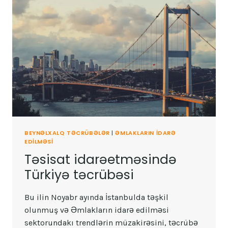
BEYNƏLXALQ TƏCRÜBƏLƏR
|
ƏMLAKLARIN IDARƏ
EDILMƏSI
Təsisat idarəetməsində
Türkiyə təcrübəsi
Bu ilin Noyabr ayında İstanbulda təşkil
olunmuş və Əmlakların idarə edilməsi
sektorundakı trendlərin müzakirəsini, təcrübə