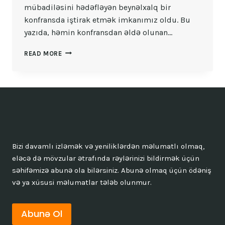
mübadiləsini hədəfləyən beynəlxalq bir
konfransda iştirak etmək imkanımız oldu. Bu
yazıda, həmin konfransdan əldə olunan…
TƏSISAT
READ MORE
IDARƏETMƏSINDƏ
TÜRKIYƏ
TƏCRÜBƏSI
Bizi davamlı izləmək və yeniliklərdən məlumatlı olmaq,
eləcə də mövzular ətrafında rəylərinizi bildirmək üçün
səhifəmizə abunə ola bilərsiniz. Abunə olmaq üçün ödəniş
və ya xüsusi məlumatlar tələb olunmur.
Abunə Ol