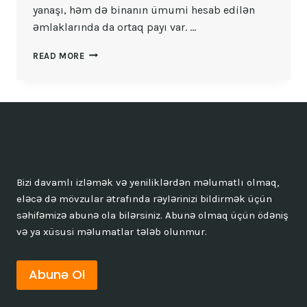
yanaşı, həm də binanın ümumi hesab edilən
əmlaklarında da ortaq payı var. …
ÇOXMƏNZILLI
READ MORE
BINALAR
NECƏ
IDARƏ
EDILMƏLIDIR?
Bizi davamlı izləmək və yeniliklərdən məlumatlı olmaq,
eləcə də mövzular ətrafında rəylərinizi bildirmək üçün
səhifəmizə abunə ola bilərsiniz. Abunə olmaq üçün ödəniş
və ya xüsusi məlumatlar tələb olunmur.
Abunə Ol