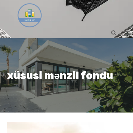
Skip
to
content
xüsusi mənzil fondu