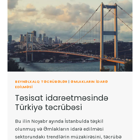
BEYNƏLXALQ TƏCRÜBƏLƏR
|
ƏMLAKLARIN IDARƏ
EDILMƏSI
Təsisat idarəetməsində
Türkiyə təcrübəsi
Bu ilin Noyabr ayında İstanbulda təşkil
olunmuş və Əmlakların idarə edilməsi
sektorundakı trendlərin müzakirəsini, təcrübə