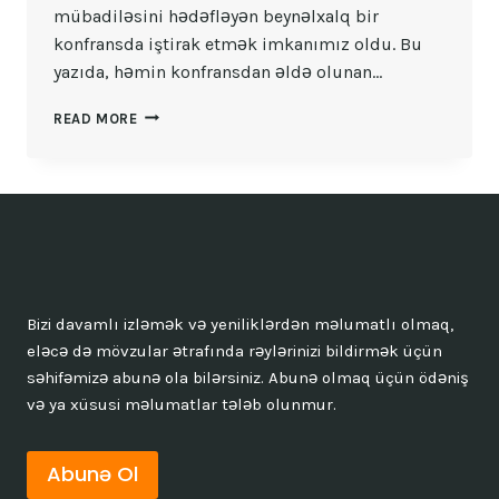
mübadiləsini hədəfləyən beynəlxalq bir
konfransda iştirak etmək imkanımız oldu. Bu
yazıda, həmin konfransdan əldə olunan…
TƏSISAT
READ MORE
IDARƏETMƏSINDƏ
TÜRKIYƏ
TƏCRÜBƏSI
Bizi davamlı izləmək və yeniliklərdən məlumatlı olmaq,
eləcə də mövzular ətrafında rəylərinizi bildirmək üçün
səhifəmizə abunə ola bilərsiniz. Abunə olmaq üçün ödəniş
və ya xüsusi məlumatlar tələb olunmur.
Abunə Ol