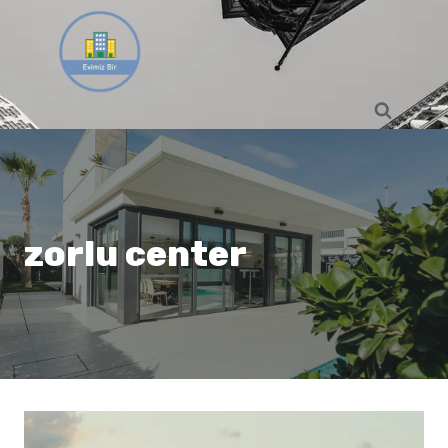
Skip
to
content
zorlu center