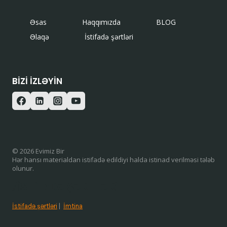
Əsas
Haqqımızda
BLOG
Əlaqə
İstifadə şərtləri
BIZI IZLƏYIN
© 2026 Evimiz Bir
Hər hansı materialdan istifadə edildiyi halda istinad verilməsi tələb
olunur.
/ISTIFADƏ ŞƏRTLƏRI
İstifadə şərtləri
|
İmtina